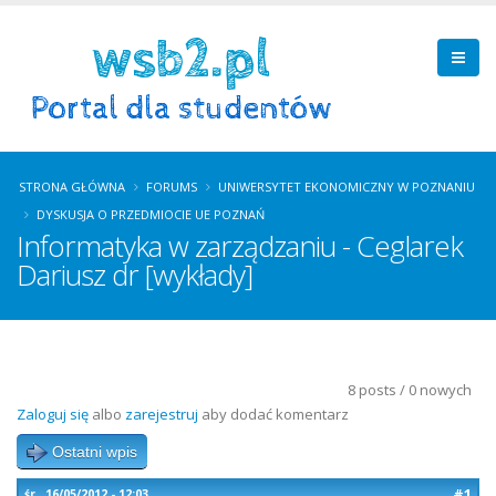
STRONA GŁÓWNA
FORUMS
UNIWERSYTET EKONOMICZNY W POZNANIU
DYSKUSJA O PRZEDMIOCIE UE POZNAŃ
Informatyka w zarządzaniu - Ceglarek
Dariusz dr [wykłady]
8 posts / 0 nowych
Zaloguj się
albo
zarejestruj
aby dodać komentarz
Ostatni wpis
#1
śr., 16/05/2012 - 12:03