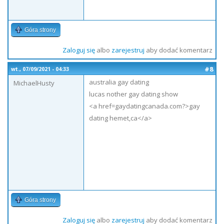
Góra strony
Zaloguj się
albo
zarejestruj
aby dodać komentarz
#8
wt., 07/09/2021 - 04:33
australia gay dating
MichaelHusty
lucas nother gay dating show
<a href=gaydatingcanada.com?>gay
dating hemet,ca</a>
Góra strony
Zaloguj się
albo
zarejestruj
aby dodać komentarz