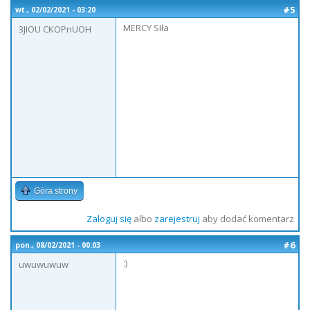
#5
wt., 02/02/2021 - 03:20
MERCY SIła
3JIOU CKOPnUOH
Góra strony
Zaloguj się
albo
zarejestruj
aby dodać komentarz
#6
pon., 08/02/2021 - 00:03
:)
uwuwuwuw