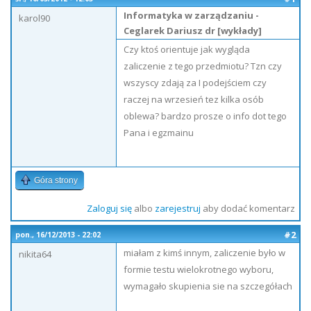
Informatyka w zarządzaniu -
karol90
Ceglarek Dariusz dr [wykłady]
Czy ktoś orientuje jak wygląda
zaliczenie z tego przedmiotu? Tzn czy
wszyscy zdają za I podejściem czy
raczej na wrzesień tez kilka osób
oblewa? bardzo prosze o info dot tego
Pana i egzmainu
Góra strony
Zaloguj się
albo
zarejestruj
aby dodać komentarz
#2
pon., 16/12/2013 - 22:02
miałam z kimś innym, zaliczenie było w
nikita64
formie testu wielokrotnego wyboru,
wymagało skupienia sie na szczegółach