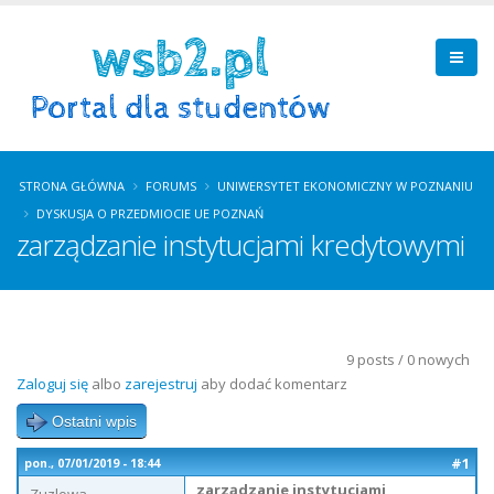
STRONA GŁÓWNA
FORUMS
UNIWERSYTET EKONOMICZNY W POZNANIU
DYSKUSJA O PRZEDMIOCIE UE POZNAŃ
zarządzanie instytucjami kredytowymi
9 posts / 0 nowych
Zaloguj się
albo
zarejestruj
aby dodać komentarz
Ostatni wpis
#1
pon., 07/01/2019 - 18:44
zarządzanie instytucjami