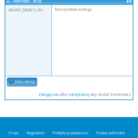
#9
śr., 14/07/2021 - 03:22
Raczej łatwo kolega
ANGRY_MERCY_RU
Góra strony
Zaloguj się
albo
zarejestruj
aby dodać komentarz
O nas
Regulamin
Polityka prywatności
Prawa autorskie