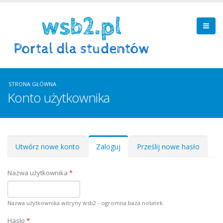
STRONA GŁÓWNA
Konto użytkownika
Zakładki podstawowe
Utwórz nowe konto
Zaloguj
(aktywna
Prześlij nowe hasło
karta)
Nazwa użytkownika
*
Nazwa użytkownika witryny wsb2 - ogromna baza notatek.
Hasło
*