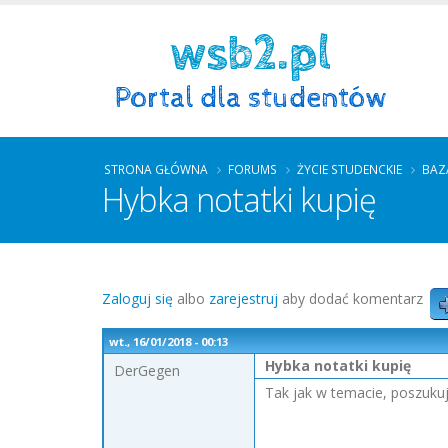
STRONA GŁÓWNA
FORUMS
ŻYCIE STUDENCKIE
BAZ
Hybka notatki kupię
Zaloguj się
albo
zarejestruj
aby dodać komentarz
wt., 16/01/2018 - 00:13
Hybka notatki kupię
DerGegen
Tak jak w temacie, poszukuję