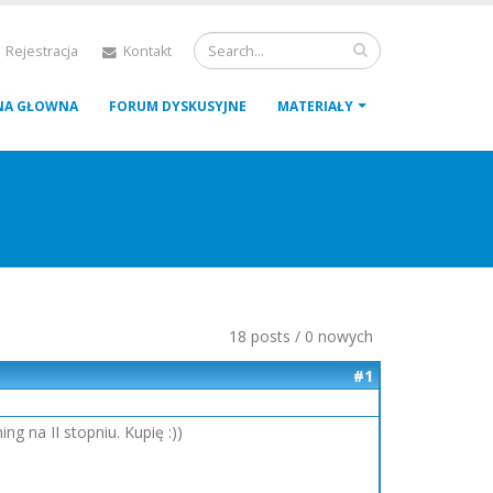
 Rejestracja
Kontakt
NA GŁOWNA
FORUM DYSKUSYJNE
MATERIAŁY
18 posts / 0 nowych
#1
g na II stopniu. Kupię :))