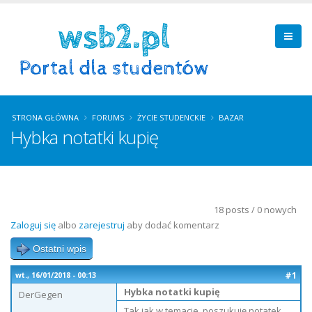
STRONA GŁÓWNA
FORUMS
ŻYCIE STUDENCKIE
BAZAR
Hybka notatki kupię
18 posts / 0 nowych
Zaloguj się
albo
zarejestruj
aby dodać komentarz
Ostatni wpis
#1
wt., 16/01/2018 - 00:13
Hybka notatki kupię
DerGegen
Tak jak w temacie, poszukuję notatek