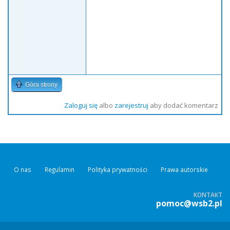
Góra strony
Zaloguj się
albo
zarejestruj
aby dodać komentarz
O nas
Regulamin
Polityka prywatności
Prawa autorskie
KONTAKT
pomoc@wsb2.pl