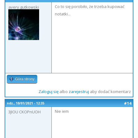
Co to się porobiło, że trzeba kupować
avery.gutkowski
notatki...
Góra strony
Zaloguj się
albo
zarejestruj
aby dodać komentarz
#14
ndz., 10/01/2021 - 12:35
Nie iem
3JIOU CKOPnUOH