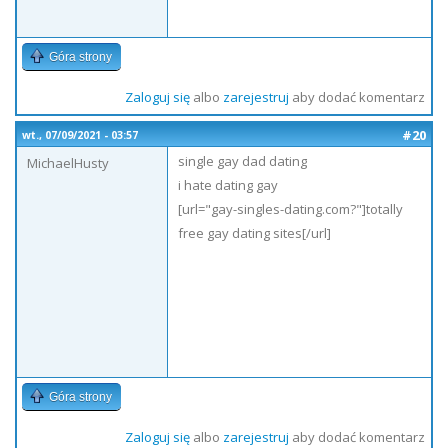
Góra strony
Zaloguj się
albo
zarejestruj
aby dodać komentarz
#20
wt., 07/09/2021 - 03:57
single gay dad dating
MichaelHusty
i hate dating gay
[url="gay-singles-dating.com?"]totally
free gay dating sites[/url]
Góra strony
Zaloguj się
albo
zarejestruj
aby dodać komentarz