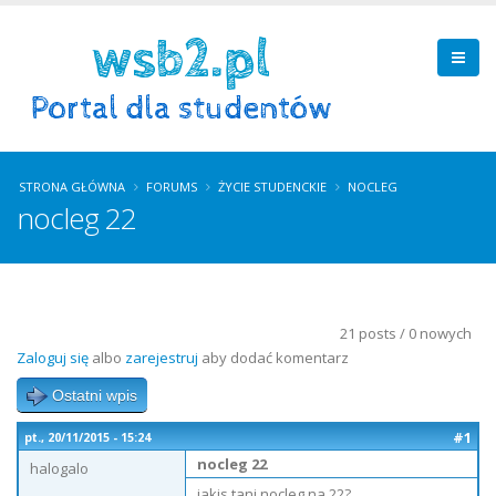
STRONA GŁÓWNA
FORUMS
ŻYCIE STUDENCKIE
NOCLEG
nocleg 22
21 posts / 0 nowych
Zaloguj się
albo
zarejestruj
aby dodać komentarz
Ostatni wpis
#1
pt., 20/11/2015 - 15:24
nocleg 22
halogalo
jakis tani nocleg na 22?