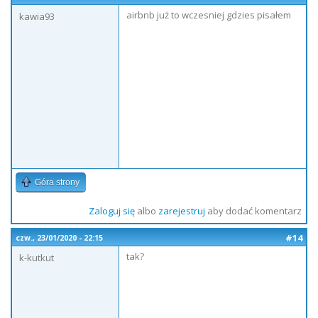
airbnb już to wczesniej gdzies pisałem
kawia93
Góra strony
Zaloguj się
albo
zarejestruj
aby dodać komentarz
#14
czw., 23/01/2020 - 22:15
tak?
k-kutkut