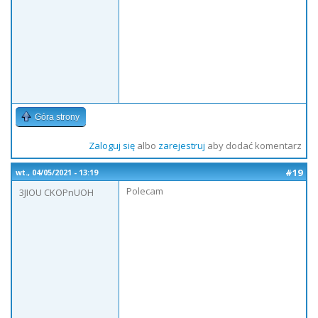
Góra strony
Zaloguj się
albo
zarejestruj
aby dodać komentarz
#19
wt., 04/05/2021 - 13:19
Polecam
3JIOU CKOPnUOH