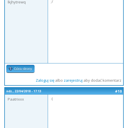
;/
lkjhytrewq
Góra strony
Zaloguj się
albo
zarejestruj
aby dodać komentarz
#10
ndz., 22/04/2018 - 17:13
:(
Paatrixxx