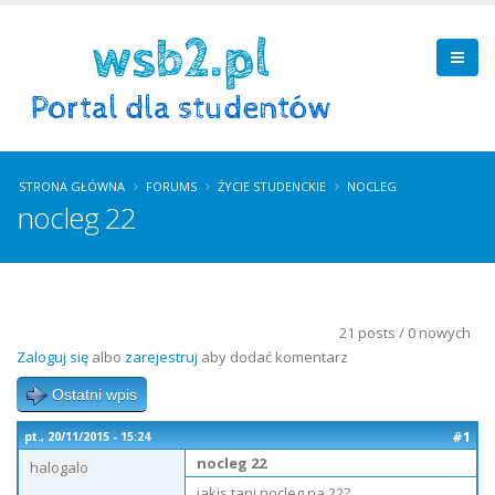
STRONA GŁÓWNA
FORUMS
ŻYCIE STUDENCKIE
NOCLEG
nocleg 22
21 posts / 0 nowych
Zaloguj się
albo
zarejestruj
aby dodać komentarz
Ostatni wpis
#1
pt., 20/11/2015 - 15:24
nocleg 22
halogalo
jakis tani nocleg na 22?