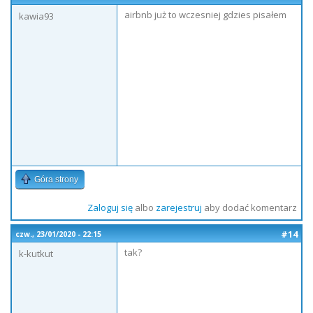
airbnb już to wczesniej gdzies pisałem
kawia93
Góra strony
Zaloguj się
albo
zarejestruj
aby dodać komentarz
#14
czw., 23/01/2020 - 22:15
tak?
k-kutkut