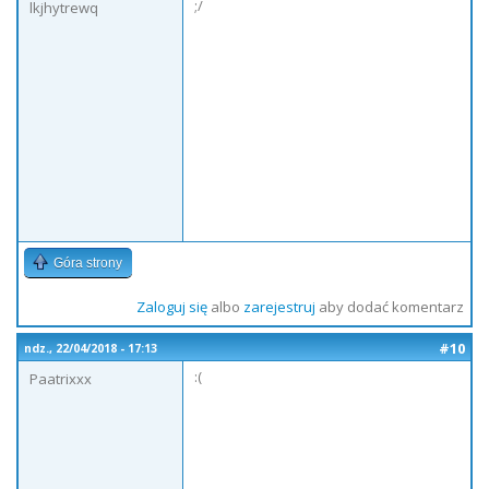
;/
lkjhytrewq
Góra strony
Zaloguj się
albo
zarejestruj
aby dodać komentarz
#10
ndz., 22/04/2018 - 17:13
:(
Paatrixxx