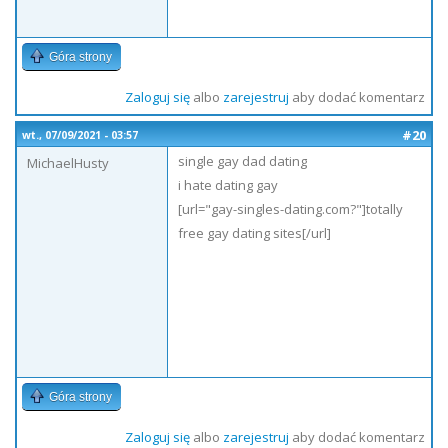
Góra strony
Zaloguj się
albo
zarejestruj
aby dodać komentarz
#20
wt., 07/09/2021 - 03:57
single gay dad dating
MichaelHusty
i hate dating gay
[url="gay-singles-dating.com?"]totally
free gay dating sites[/url]
Góra strony
Zaloguj się
albo
zarejestruj
aby dodać komentarz