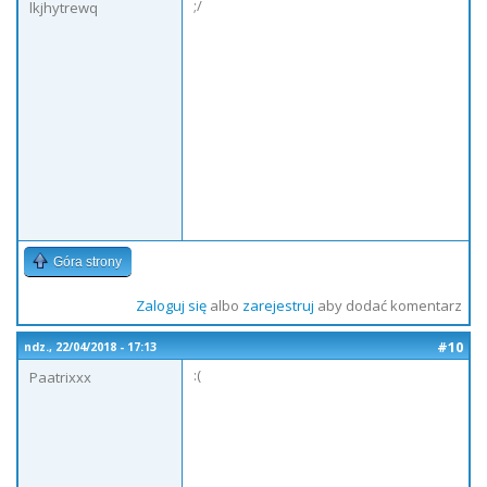
;/
lkjhytrewq
Góra strony
Zaloguj się
albo
zarejestruj
aby dodać komentarz
#10
ndz., 22/04/2018 - 17:13
:(
Paatrixxx