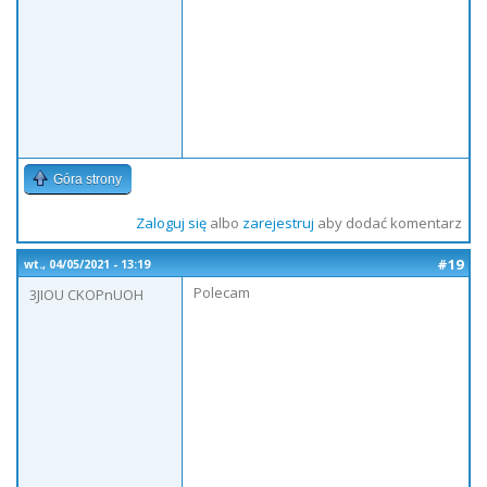
Góra strony
Zaloguj się
albo
zarejestruj
aby dodać komentarz
#19
wt., 04/05/2021 - 13:19
Polecam
3JIOU CKOPnUOH