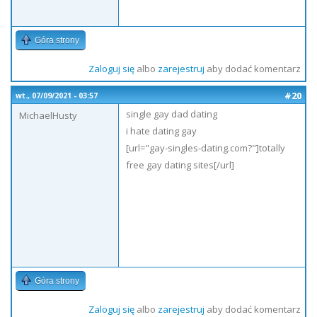
Góra strony
Zaloguj się
albo
zarejestruj
aby dodać komentarz
#20
wt., 07/09/2021 - 03:57
single gay dad dating
MichaelHusty
i hate dating gay
[url="gay-singles-dating.com?"]totally
free gay dating sites[/url]
Góra strony
Zaloguj się
albo
zarejestruj
aby dodać komentarz