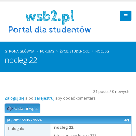
STRONA GŁÓWNA
FORUMS
ŻYCIE STUDENCKIE
NOCLEG
nocleg 22
21 posts / 0 nowych
Zaloguj się
albo
zarejestruj
aby dodać komentarz
Ostatni wpis
#1
pt., 20/11/2015 - 15:24
nocleg 22
halogalo
jakis tani nocleg na 22?