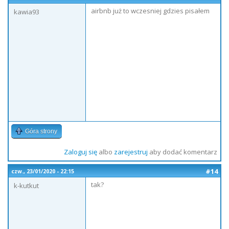
airbnb już to wczesniej gdzies pisałem
kawia93
Góra strony
Zaloguj się
albo
zarejestruj
aby dodać komentarz
#14
czw., 23/01/2020 - 22:15
tak?
k-kutkut