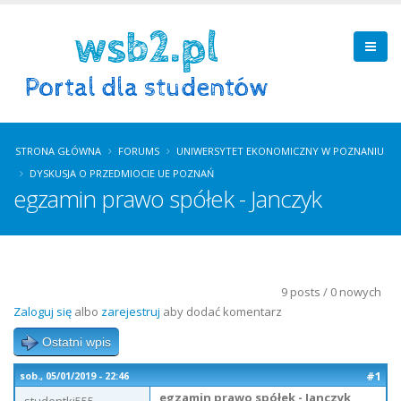
STRONA GŁÓWNA
FORUMS
UNIWERSYTET EKONOMICZNY W POZNANIU
DYSKUSJA O PRZEDMIOCIE UE POZNAŃ
egzamin prawo spółek - Janczyk
9 posts / 0 nowych
Zaloguj się
albo
zarejestruj
aby dodać komentarz
Ostatni wpis
#1
sob., 05/01/2019 - 22:46
egzamin prawo spółek - Janczyk