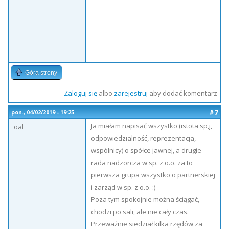
Góra strony
Zaloguj się
albo
zarejestruj
aby dodać komentarz
#7
pon., 04/02/2019 - 19:25
Ja miałam napisać wszystko (istota sp,j,
oal
odpowiedzialność, reprezentacja,
wspólnicy) o spółce jawnej, a drugie
rada nadzorcza w sp. z o.o. za to
pierwsza grupa wszystko o partnerskiej
i zarząd w sp. z o.o. :)
Poza tym spokojnie można ściągać,
chodzi po sali, ale nie cały czas.
Przeważnie siedział kilka rzędów za