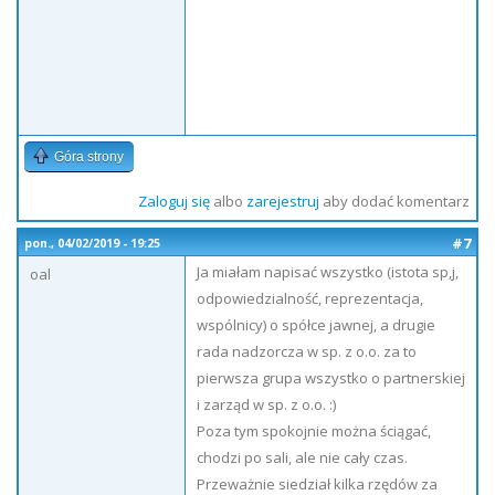
Góra strony
Zaloguj się
albo
zarejestruj
aby dodać komentarz
#7
pon., 04/02/2019 - 19:25
Ja miałam napisać wszystko (istota sp,j,
oal
odpowiedzialność, reprezentacja,
wspólnicy) o spółce jawnej, a drugie
rada nadzorcza w sp. z o.o. za to
pierwsza grupa wszystko o partnerskiej
i zarząd w sp. z o.o. :)
Poza tym spokojnie można ściągać,
chodzi po sali, ale nie cały czas.
Przeważnie siedział kilka rzędów za