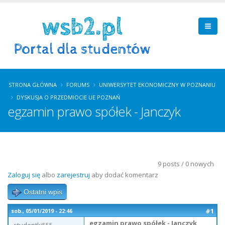
STRONA GŁÓWNA
FORUMS
UNIWERSYTET EKONOMICZNY W POZNANIU
DYSKUSJA O PRZEDMIOCIE UE POZNAŃ
egzamin prawo spółek - Janczyk
9 posts / 0 nowych
Zaloguj się
albo
zarejestruj
aby dodać komentarz
Ostatni wpis
#1
sob., 05/01/2019 - 22:46
egzamin prawo spółek - Janczyk