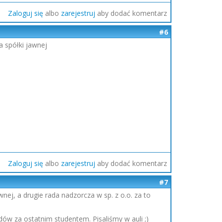
Zaloguj się
albo
zarejestruj
aby dodać komentarz
#6
a spółki jawnej
Zaloguj się
albo
zarejestruj
aby dodać komentarz
#7
nej, a drugie rada nadzorcza w sp. z o.o. za to
ędów za ostatnim studentem. Pisaliśmy w auli ;)