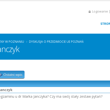
Logowanie |
STRO
ZNY W POZNANIU
DYSKUSJA O PRZEDMIOCIE UE POZNAŃ
anczyk
Ostatni wpis
Janczyk
 egzaminu u dr Marka Janczyka? Czy ma swój stały zestaw pytań?