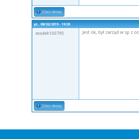
Góra strony
pt., 08/02/2019 - 19:38
Jest ok, był zarząd w sp z 
asiulek100795
Góra strony