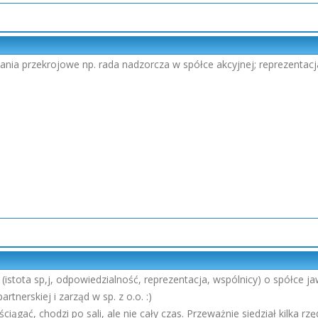
ania przekrojowe np. rada nadzorcza w spółce akcyjnej; reprezentacj
istota sp,j, odpowiedzialność, reprezentacja, wspólnicy) o spółce jaw
tnerskiej i zarząd w sp. z o.o. :)
ągać, chodzi po sali, ale nie cały czas. Przeważnie siedział kilka rz