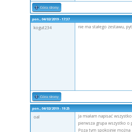
Góra strony
pon., 04/02/2019 - 17:37
nie ma stałego zestawu, pyt
kogut234
Góra strony
pon., 04/02/2019 - 19:25
Ja miałam napisać wszystko (
oal
pierwsza grupa wszystko o par
Poza tym spokojnie można ści