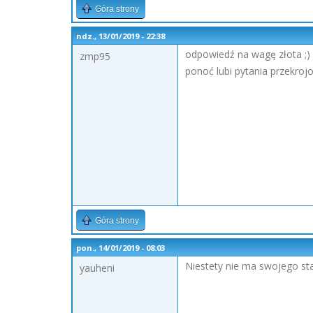
Góra strony
ndz., 13/01/2019 - 22:38
odpowiedź na wagę złota ;)
zmp95
ponoć lubi pytania przekroj
Góra strony
pon., 14/01/2019 - 08:03
Niestety nie ma swojego st
yauheni