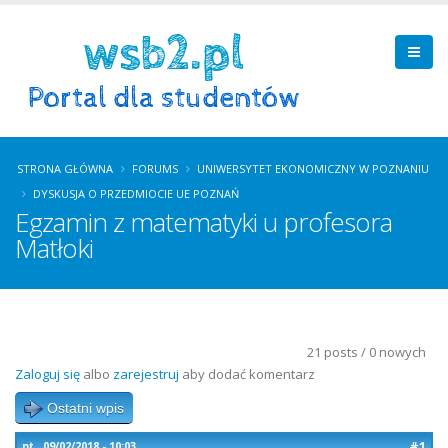
STRONA GŁÓWNA
FORUMS
UNIWERSYTET EKONOMICZNY W POZNANIU
DYSKUSJA O PRZEDMIOCIE UE POZNAŃ
Egzamin z matematyki u profesora
Matłoki
21 posts / 0 nowych
Zaloguj się
albo
zarejestruj
aby dodać komentarz
Ostatni wpis
#1
pt., 09/02/2018 - 10:03