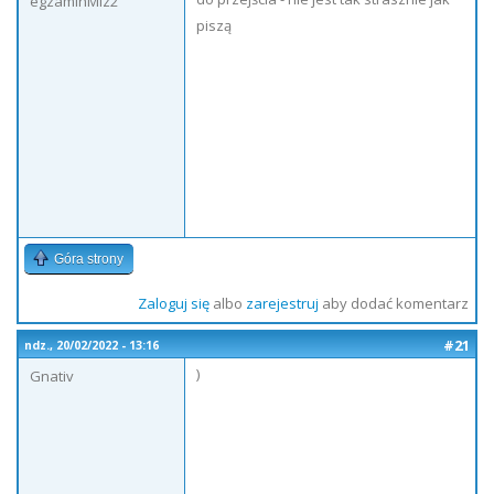
egzaminMiz2
piszą
Góra strony
Zaloguj się
albo
zarejestruj
aby dodać komentarz
#21
ndz., 20/02/2022 - 13:16
)
Gnativ