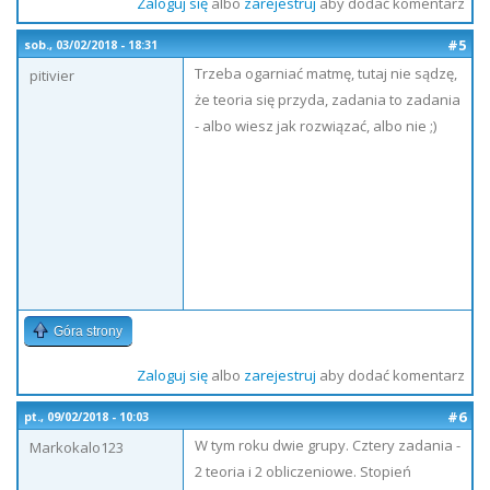
Zaloguj się
albo
zarejestruj
aby dodać komentarz
#5
sob., 03/02/2018 - 18:31
Trzeba ogarniać matmę, tutaj nie sądzę,
pitivier
że teoria się przyda, zadania to zadania
- albo wiesz jak rozwiązać, albo nie ;)
Góra strony
Zaloguj się
albo
zarejestruj
aby dodać komentarz
#6
pt., 09/02/2018 - 10:03
W tym roku dwie grupy. Cztery zadania -
Markokalo123
2 teoria i 2 obliczeniowe. Stopień