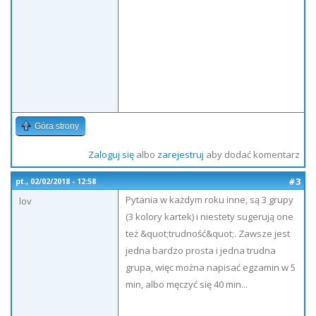
Góra strony
Zaloguj się
albo
zarejestruj
aby dodać komentarz
#3
pt., 02/02/2018 - 12:58
Pytania w każdym roku inne, są 3 grupy
lov
(3 kolory kartek) i niestety sugerują one
też &quot;trudność&quot;. Zawsze jest
jedna bardzo prosta i jedna trudna
grupa, więc można napisać egzamin w 5
min, albo męczyć się 40 min...