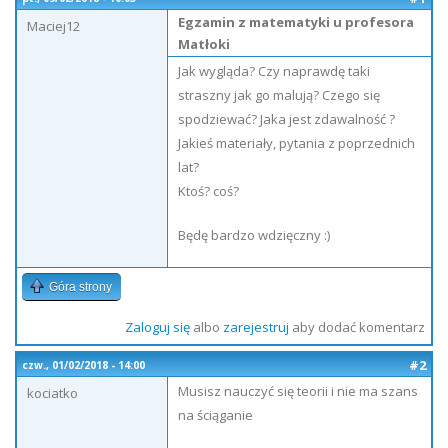
Egzamin z matematyki u profesora
Maciej12
Matłoki
Jak wygląda? Czy naprawdę taki
straszny jak go malują? Czego się
spodziewać? Jaka jest zdawalność ?
Jakieś materiały, pytania z poprzednich
lat?
Ktoś? coś?
Będę bardzo wdzięczny :)
Góra strony
Zaloguj się
albo
zarejestruj
aby dodać komentarz
#2
czw., 01/02/2018 - 14:00
Musisz nauczyć się teorii i nie ma szans
kociatko
na ściąganie