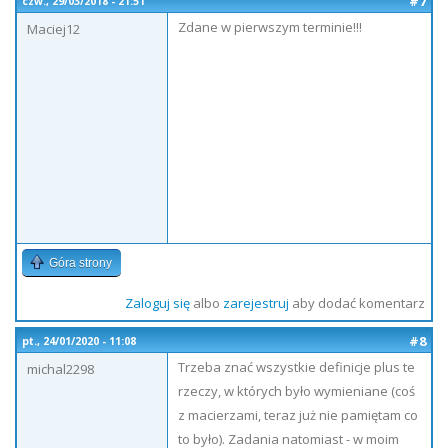
#7
czw., 29/03/2018 - 21:51
Zdane w pierwszym terminie!!!
Maciej12
Góra strony
Zaloguj się
albo
zarejestruj
aby dodać komentarz
#8
pt., 24/01/2020 - 11:08
Trzeba znać wszystkie definicje plus te
michal2298
rzeczy, w których było wymieniane (coś
z macierzami, teraz już nie pamiętam co
to było). Zadania natomiast - w moim