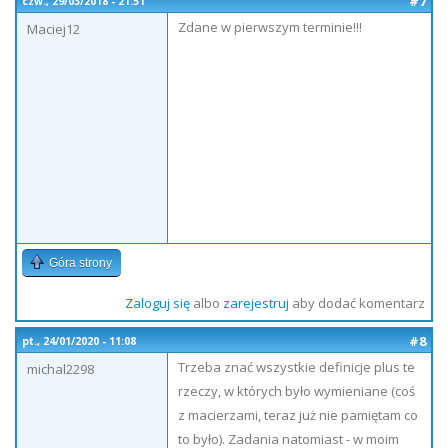
#7
czw., 29/03/2018 - 21:51
Zdane w pierwszym terminie!!!
Maciej12
Góra strony
Zaloguj się
albo
zarejestruj
aby dodać komentarz
#8
pt., 24/01/2020 - 11:08
Trzeba znać wszystkie definicje plus te
michal2298
rzeczy, w których było wymieniane (coś
z macierzami, teraz już nie pamiętam co
to było). Zadania natomiast - w moim