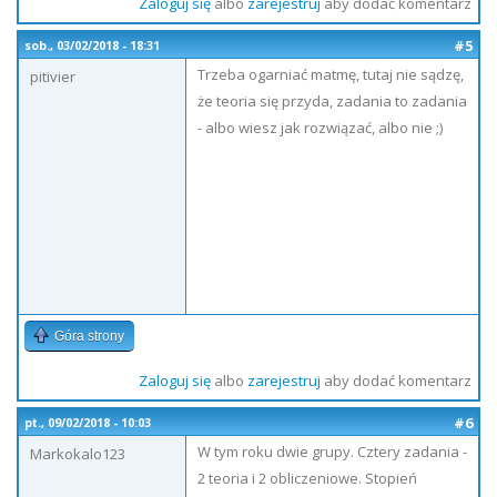
Zaloguj się
albo
zarejestruj
aby dodać komentarz
#5
sob., 03/02/2018 - 18:31
Trzeba ogarniać matmę, tutaj nie sądzę,
pitivier
że teoria się przyda, zadania to zadania
- albo wiesz jak rozwiązać, albo nie ;)
Góra strony
Zaloguj się
albo
zarejestruj
aby dodać komentarz
#6
pt., 09/02/2018 - 10:03
W tym roku dwie grupy. Cztery zadania -
Markokalo123
2 teoria i 2 obliczeniowe. Stopień