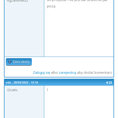
egzaminMiz2
piszą
Góra strony
Zaloguj się
albo
zarejestruj
aby dodać komentarz
#21
ndz., 20/02/2022 - 13:16
)
Gnativ