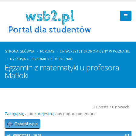
STRONA GŁÓWNA
FORUMS
UNIWERSYTET EKONOMICZNY W POZNANIU
DYSKUSJA O PRZEDMIOCIE UE POZNAŃ
Egzamin z matematyki u profesora
Matłoki
21 posts / 0 nowych
Zaloguj się
albo
zarejestruj
aby dodać komentarz
Ostatni wpis
#1
pt., 09/02/2018 - 10:03