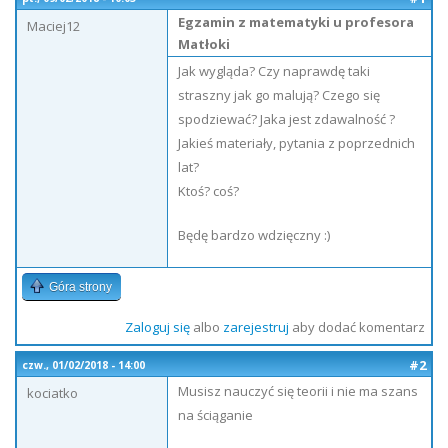
Egzamin z matematyki u profesora
Maciej12
Matłoki
Jak wygląda? Czy naprawdę taki
straszny jak go malują? Czego się
spodziewać? Jaka jest zdawalność ?
Jakieś materiały, pytania z poprzednich
lat?
Ktoś? coś?
Będę bardzo wdzięczny :)
Góra strony
Zaloguj się
albo
zarejestruj
aby dodać komentarz
#2
czw., 01/02/2018 - 14:00
Musisz nauczyć się teorii i nie ma szans
kociatko
na ściąganie