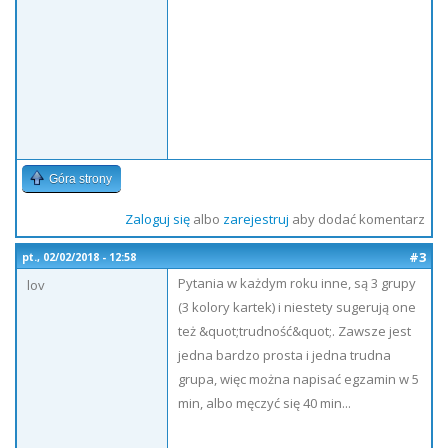
Góra strony
Zaloguj się
albo
zarejestruj
aby dodać komentarz
#3
pt., 02/02/2018 - 12:58
Pytania w każdym roku inne, są 3 grupy
lov
(3 kolory kartek) i niestety sugerują one
też &quot;trudność&quot;. Zawsze jest
jedna bardzo prosta i jedna trudna
grupa, więc można napisać egzamin w 5
min, albo męczyć się 40 min...