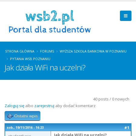
STRONA GŁÓWNA
FORUMS
WYŻSZA SZKOŁA BANKOWA W POZNANIU
PYTANIA WSB POZNANIU
Jak działa WiFi na uczelni?
40 posts / 0 nowych
Zaloguj się
albo
zarejestruj
aby dodać komentarz
Ostatni wpis
#1
sob., 19/11/2016 - 16:23
Jak działa WiFi na uczelni?