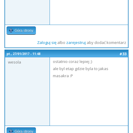
Góra strony
Zaloguj się
albo
zarejestruj
aby dodać komentarz
#33
pt., 27/01/2017 - 11:48
ostatnio coraz lepiej ;)
wesola
ale byl etap gdzie byla to jakas
masakra :P
Góra strony