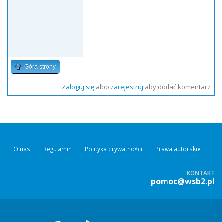
Góra strony
Zaloguj się
albo
zarejestruj
aby dodać komentarz
O nas
Regulamin
Polityka prywatności
Prawa autorskie
KONTAKT
pomoc@wsb2.pl