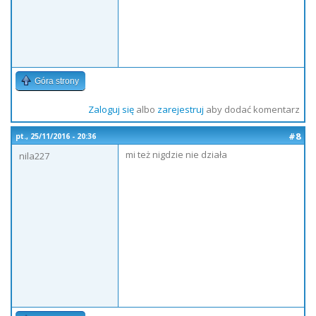
Góra strony
Zaloguj się
albo
zarejestruj
aby dodać komentarz
#8
pt., 25/11/2016 - 20:36
mi też nigdzie nie działa
nila227