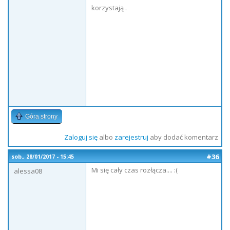
korzystają .
Góra strony
Zaloguj się
albo
zarejestruj
aby dodać komentarz
#36
sob., 28/01/2017 - 15:45
Mi się cały czas rozłącza.... :(
alessa08