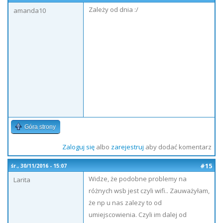
Zależy od dnia :/
amanda10
Góra strony
Zaloguj się
albo
zarejestruj
aby dodać komentarz
#15
śr., 30/11/2016 - 15:07
Widze, że podobne problemy na
Larita
różnych wsb jest czyli wifi.. Zauważyłam,
że np u nas zalezy to od
umiejscowienia. Czyli im dalej od