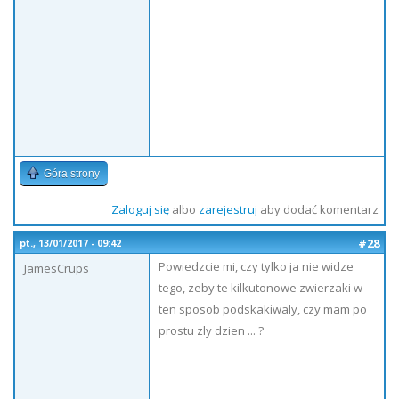
Góra strony
Zaloguj się
albo
zarejestruj
aby dodać komentarz
#28
pt., 13/01/2017 - 09:42
Powiedzcie mi, czy tylko ja nie widze
JamesCrups
tego, zeby te kilkutonowe zwierzaki w
ten sposob podskakiwaly, czy mam po
prostu zly dzien ... ?