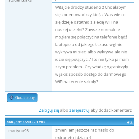
studentkaxs
Witajcie drodzy studenci :) Chciałabym
się zorientować czy ktoś z Was wie co
się dzieje ostatnio z siecią WiFi na
naszej uczelni? Zawsze normalnie
mogłam się połączyć na telefonie bądź
laptopie a od jakiegoś czasu wgl nie
wykrywa mi sieci albo wykrywa ale nie
idzie się połączyć :/ I to nie tylko ja mam
z tym problem.. Czy władzę ograniczyły
w jakiś sposób dostęp do darmowego
WiFi na terenie szkoły?
Góra strony
Zaloguj się
albo
zarejestruj
aby dodać komentarz
#2
sob., 19/11/2016 - 17:03
zmienilam jeszcze raz haslo do
martyna96
extranetu i dziala ;)