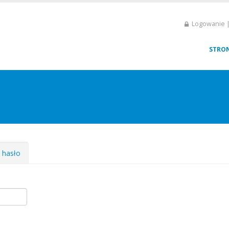
Logowanie |
STRO
e hasło