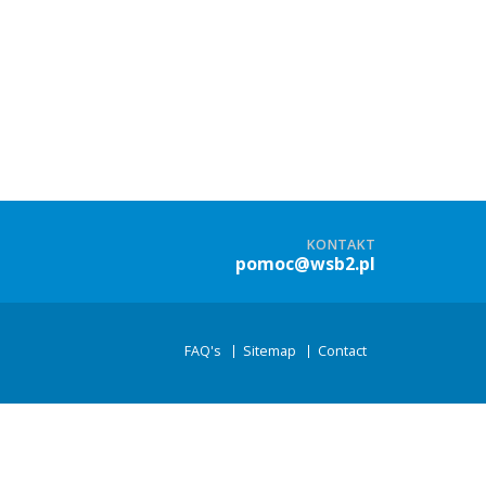
KONTAKT
pomoc@wsb2.pl
FAQ's
Sitemap
Contact