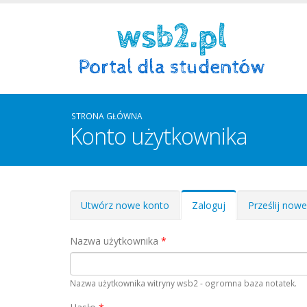
STRONA GŁÓWNA
Konto użytkownika
Zakładki podstawowe
Utwórz nowe konto
Zaloguj
(aktywna
Prześlij now
karta)
Nazwa użytkownika
*
Nazwa użytkownika witryny wsb2 - ogromna baza notatek.