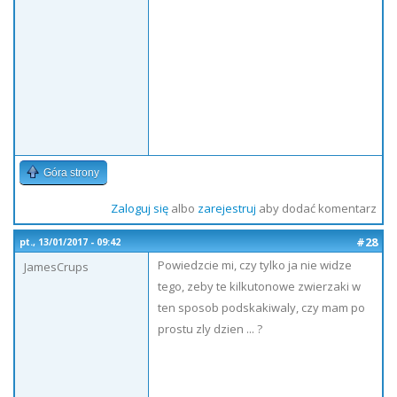
Góra strony
Zaloguj się
albo
zarejestruj
aby dodać komentarz
#28
pt., 13/01/2017 - 09:42
Powiedzcie mi, czy tylko ja nie widze
JamesCrups
tego, zeby te kilkutonowe zwierzaki w
ten sposob podskakiwaly, czy mam po
prostu zly dzien ... ?