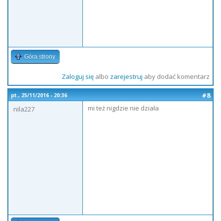
Góra strony
Zaloguj się
albo
zarejestruj
aby dodać komentarz
#8
pt., 25/11/2016 - 20:36
mi też nigdzie nie działa
nila227