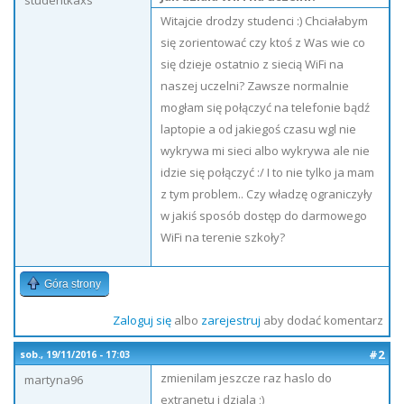
studentkaxs
Witajcie drodzy studenci :) Chciałabym
się zorientować czy ktoś z Was wie co
się dzieje ostatnio z siecią WiFi na
naszej uczelni? Zawsze normalnie
mogłam się połączyć na telefonie bądź
laptopie a od jakiegoś czasu wgl nie
wykrywa mi sieci albo wykrywa ale nie
idzie się połączyć :/ I to nie tylko ja mam
z tym problem.. Czy władzę ograniczyły
w jakiś sposób dostęp do darmowego
WiFi na terenie szkoły?
Góra strony
Zaloguj się
albo
zarejestruj
aby dodać komentarz
#2
sob., 19/11/2016 - 17:03
zmienilam jeszcze raz haslo do
martyna96
extranetu i dziala ;)