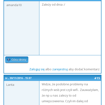
Zależy od dnia :/
amanda10
Góra strony
Zaloguj się
albo
zarejestruj
aby dodać komentarz
#15
śr., 30/11/2016 - 15:07
Widze, że podobne problemy na
Larita
różnych wsb jest czyli wifi.. Zauważyłam,
że np u nas zalezy to od
umiejscowienia. Czyli im dalej od