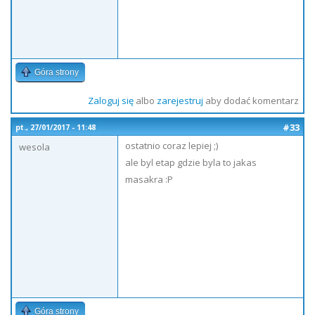
Góra strony
Zaloguj się
albo
zarejestruj
aby dodać komentarz
#33
pt., 27/01/2017 - 11:48
ostatnio coraz lepiej ;)
wesola
ale byl etap gdzie byla to jakas
masakra :P
Góra strony