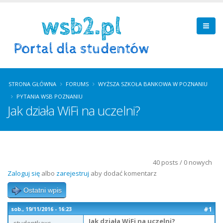
STRONA GŁÓWNA
FORUMS
WYŻSZA SZKOŁA BANKOWA W POZNANIU
PYTANIA WSB POZNANIU
Jak działa WiFi na uczelni?
40 posts / 0 nowych
Zaloguj się
albo
zarejestruj
aby dodać komentarz
Ostatni wpis
#1
sob., 19/11/2016 - 16:23
Jak działa WiFi na uczelni?