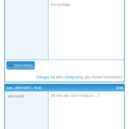
korzystają .
Góra strony
Zaloguj się
albo
zarejestruj
aby dodać komentarz
#36
sob., 28/01/2017 - 15:45
Mi się cały czas rozłącza.... :(
alessa08