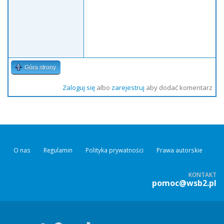
Góra strony
Zaloguj się
albo
zarejestruj
aby dodać komentarz
O nas
Regulamin
Polityka prywatności
Prawa autorskie
KONTAKT
pomoc@wsb2.pl