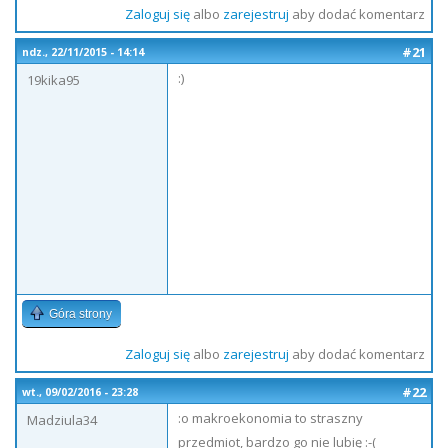
Zaloguj się
albo
zarejestruj
aby dodać komentarz
#21
ndz., 22/11/2015 - 14:14
:)
19kika95
Góra strony
Zaloguj się
albo
zarejestruj
aby dodać komentarz
#22
wt., 09/02/2016 - 23:28
:o makroekonomia to straszny
Madziula34
przedmiot, bardzo go nie lubię :-(