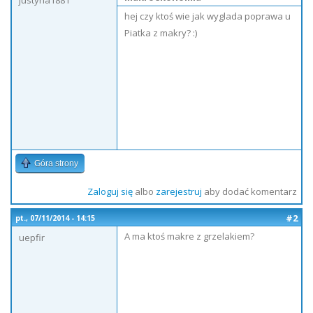
justyna1881
hej czy ktoś wie jak wyglada poprawa u
Piatka z makry? :)
Góra strony
Zaloguj się
albo
zarejestruj
aby dodać komentarz
#2
pt., 07/11/2014 - 14:15
A ma ktoś makre z grzelakiem?
uepfir