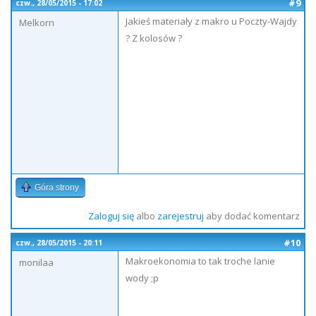
#9
czw., 28/05/2015 - 17:02
Jakieś materiały z makro u Poczty-Wajdy
Melkorn
? Z kolosów ?
Góra strony
Zaloguj się
albo
zarejestruj
aby dodać komentarz
#10
czw., 28/05/2015 - 20:11
Makroekonomia to tak troche lanie
monilaa
wody ;p