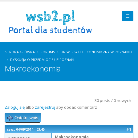
STRONA GŁÓWNA
FORUMS
UNIWERSYTET EKONOMICZNY W POZNANIU
DYSKUSJA O PRZEDMIOCIE UE POZNAŃ
Makroekonomia
30 posts / 0 nowych
Zaloguj się
albo
zarejestruj
aby dodać komentarz
Ostatni wpis
#1
czw., 04/09/2014 - 03:45
Makroekonomia