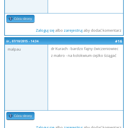
Góra strony
Zaloguj się
albo
zarejestruj
aby dodać komentarz
#16
śr., 07/10/2015 - 14:34
dr Kurach - bardzo fajny ćwiczeniowiec
malpau
z makro - na kolokwium ciężko ściągać
Góra strony
Zaloguj się
albo
zarejestruj
aby dodać komentarz