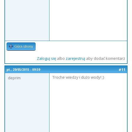
Góra strony
Zaloguj się
albo
zarejestruj
aby dodać komentarz
#11
pt., 29/05/2015 - 09:59
Troche wiedzy i dużo wody! ;)
deprim