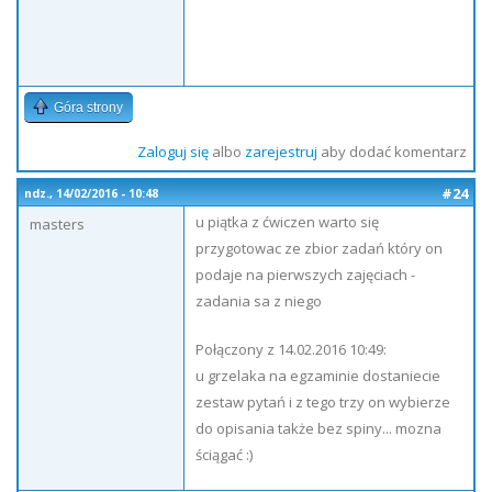
Góra strony
Zaloguj się
albo
zarejestruj
aby dodać komentarz
#24
ndz., 14/02/2016 - 10:48
u piątka z ćwiczen warto się
masters
przygotowac ze zbior zadań który on
podaje na pierwszych zajęciach -
zadania sa z niego
Połączony z 14.02.2016 10:49:
u grzelaka na egzaminie dostaniecie
zestaw pytań i z tego trzy on wybierze
do opisania także bez spiny... mozna
ściągać :)