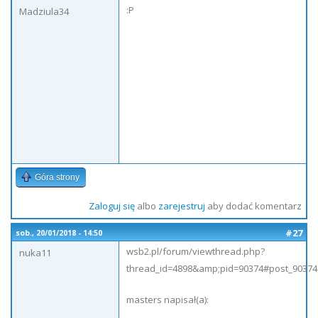
:P
Madziula34
Góra strony
Zaloguj się
albo
zarejestruj
aby dodać komentarz
#27
sob., 20/01/2018 - 14:50
wsb2.pl/forum/viewthread.php?
nuka11
thread_id=4898&amp;pid=90374#post_90374
masters napisał(a):