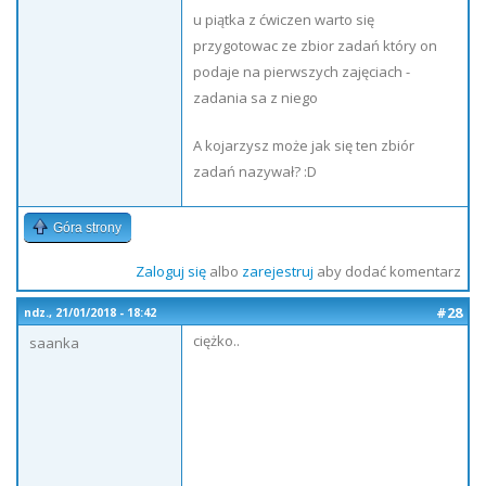
u piątka z ćwiczen warto się
przygotowac ze zbior zadań który on
podaje na pierwszych zajęciach -
zadania sa z niego
A kojarzysz może jak się ten zbiór
zadań nazywał? :D
Góra strony
Zaloguj się
albo
zarejestruj
aby dodać komentarz
#28
ndz., 21/01/2018 - 18:42
ciężko..
saanka