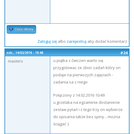
Góra strony
Zaloguj się
albo
zarejestruj
aby dodać komentarz
#24
ndz., 14/02/2016 - 10:48
u piątka z ćwiczen warto się
masters
przygotowac ze zbior zadań który on
podaje na pierwszych zajęciach -
zadania sa z niego
Połączony z 14.02.2016 10:49:
u grzelaka na egzaminie dostaniecie
zestaw pytań i z tego trzy on wybierze
do opisania także bez spiny... mozna
ściągać :)