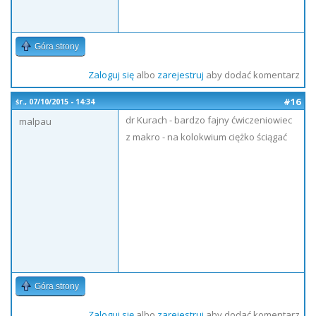
Góra strony
Zaloguj się
albo
zarejestruj
aby dodać komentarz
#16
śr., 07/10/2015 - 14:34
dr Kurach - bardzo fajny ćwiczeniowiec
malpau
z makro - na kolokwium ciężko ściągać
Góra strony
Zaloguj się
albo
zarejestruj
aby dodać komentarz