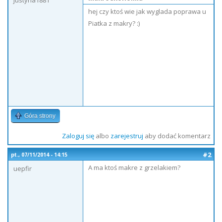
justyna1881
hej czy ktoś wie jak wyglada poprawa u
Piatka z makry? :)
Góra strony
Zaloguj się
albo
zarejestruj
aby dodać komentarz
#2
pt., 07/11/2014 - 14:15
A ma ktoś makre z grzelakiem?
uepfir