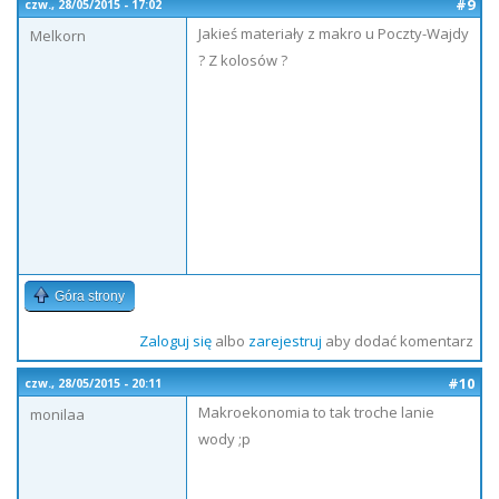
#9
czw., 28/05/2015 - 17:02
Jakieś materiały z makro u Poczty-Wajdy
Melkorn
? Z kolosów ?
Góra strony
Zaloguj się
albo
zarejestruj
aby dodać komentarz
#10
czw., 28/05/2015 - 20:11
Makroekonomia to tak troche lanie
monilaa
wody ;p