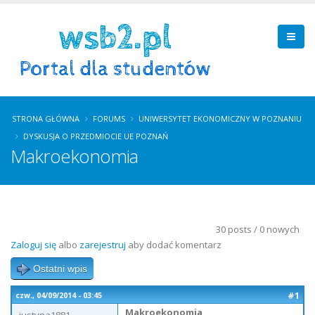
STRONA GŁÓWNA
FORUMS
UNIWERSYTET EKONOMICZNY W POZNANIU
DYSKUSJA O PRZEDMIOCIE UE POZNAŃ
Makroekonomia
30 posts / 0 nowych
Zaloguj się
albo
zarejestruj
aby dodać komentarz
Ostatni wpis
#1
czw., 04/09/2014 - 03:45
Makroekonomia