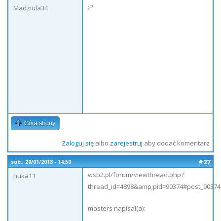
:P
Madziula34
Góra strony
Zaloguj się
albo
zarejestruj
aby dodać komentarz
#27
sob., 20/01/2018 - 14:50
wsb2.pl/forum/viewthread.php?
nuka11
thread_id=4898&amp;pid=90374#post_90374
masters napisał(a):