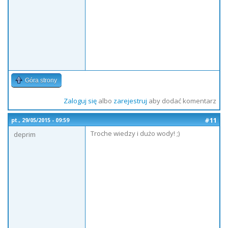
Góra strony
Zaloguj się
albo
zarejestruj
aby dodać komentarz
#11
pt., 29/05/2015 - 09:59
Troche wiedzy i dużo wody! ;)
deprim