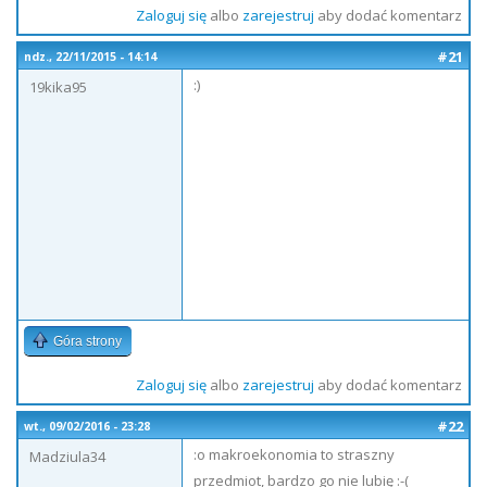
Zaloguj się
albo
zarejestruj
aby dodać komentarz
#21
ndz., 22/11/2015 - 14:14
:)
19kika95
Góra strony
Zaloguj się
albo
zarejestruj
aby dodać komentarz
#22
wt., 09/02/2016 - 23:28
:o makroekonomia to straszny
Madziula34
przedmiot, bardzo go nie lubię :-(