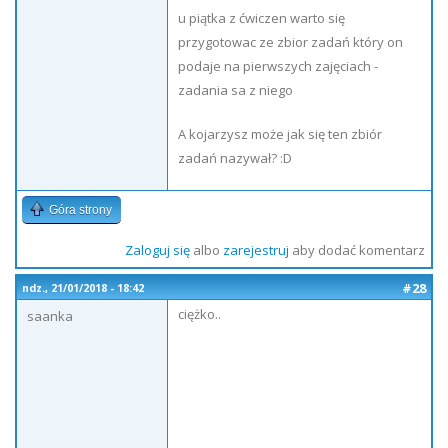
u piątka z ćwiczen warto się
przygotowac ze zbior zadań który on
podaje na pierwszych zajęciach -
zadania sa z niego
A kojarzysz może jak się ten zbiór
zadań nazywał? :D
Góra strony
Zaloguj się
albo
zarejestruj
aby dodać komentarz
#28
ndz., 21/01/2018 - 18:42
ciężko..
saanka