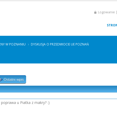
Logowanie |
STRO
ZNY W POZNANIU
DYSKUSJA O PRZEDMIOCIE UE POZNAŃ
Ostatni wpis
a poprawa u Piatka z makry? :)