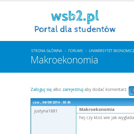
STRONA GŁÓWNA
FORUMS
UNIWERSYTET EKONOMIC
Makroekonomia
Zaloguj się
albo
zarejestruj
aby dodać komentarz
czw., 04/09/2014 - 03:45
Makroekonomia
justyna1881
hej czy ktoś wie jak wyglad