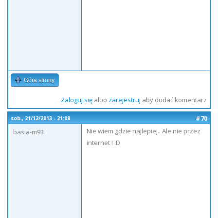
Góra strony
Zaloguj się
albo
zarejestruj
aby dodać komentarz
#70
sob., 21/12/2013 - 21:08
Nie wiem gdzie najlepiej.. Ale nie przez
basia-m93
internet ! :D