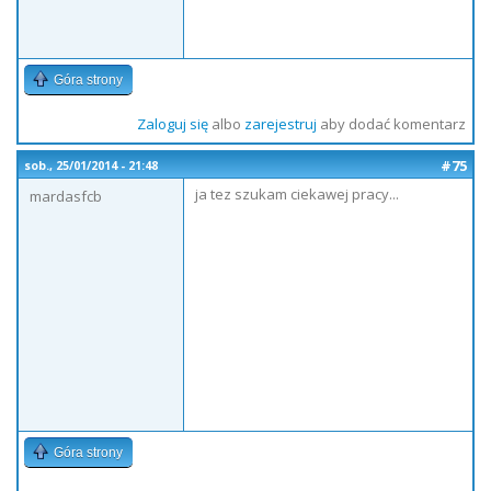
Góra strony
Zaloguj się
albo
zarejestruj
aby dodać komentarz
#75
sob., 25/01/2014 - 21:48
ja tez szukam ciekawej pracy...
mardasfcb
Góra strony