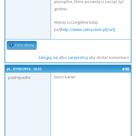
pieniądze, które pozwolą ci zacząć żyć
godnie.
Więcej szczegółów tutaj:
[url]
http://www.calisystem.pl[/url]
Góra strony
Zaloguj się
albo
zarejestruj
aby dodać komentarz
#85
pt., 07/03/2014 - 16:32
biuro karier
padrepadre