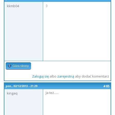
:)
kkmb04
Góra strony
Zaloguj się
albo
zarejestruj
aby dodać komentarz
#65
pon., 02/12/2013 - 21:29
Ja też......
kingaq