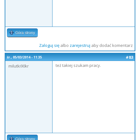
Góra strony
Zaloguj się
albo
zarejestruj
aby dodać komentarz
#83
śr., 05/03/2014 - 11:35
też takiej szukam pracy.
milutki90kr
Góra strony