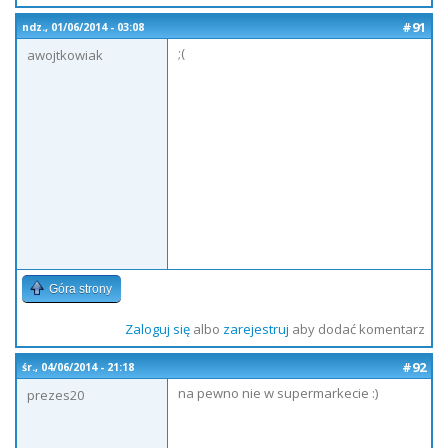
#91
ndz., 01/06/2014 - 03:08
;(
awojtkowiak
Góra strony
Zaloguj się
albo
zarejestruj
aby dodać komentarz
#92
śr., 04/06/2014 - 21:18
na pewno nie w supermarkecie :)
prezes20