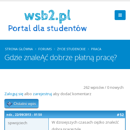
STRONA GŁÓWNA
FORUMS
ŻYCIE STUDENCKIE
PRACA
Gdzie znaleĄć dobrze płatną pracę?
262 wpisów / 0 nowych
Zaloguj się
albo
zarejestruj
aby dodać komentarz
Ostatni wpis
#52
ndz., 22/09/2013 - 01:50
W dzisiejszych czasach ciężko znaleźć
spwojciech
dobrą pracęi tyle...