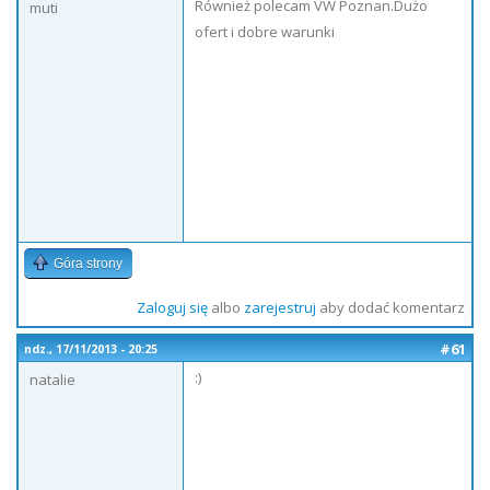
Również polecam VW Poznan.Dużo
muti
ofert i dobre warunki
Góra strony
Zaloguj się
albo
zarejestruj
aby dodać komentarz
#61
ndz., 17/11/2013 - 20:25
:)
natalie