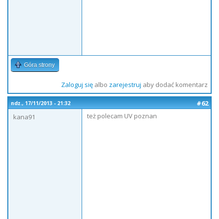
Góra strony
Zaloguj się
albo
zarejestruj
aby dodać komentarz
#62
ndz., 17/11/2013 - 21:32
też polecam UV poznan
kana91