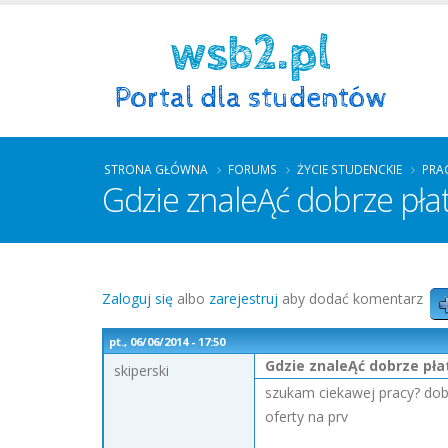
STRONA GŁÓWNA
FORUMS
ŻYCIE STUDENCKIE
PRA
Gdzie znaleĄć dobrze pła
Zaloguj się
albo
zarejestruj
aby dodać komentarz
pt., 06/06/2014 - 17:50
Gdzie znaleĄć dobrze pła
skiperski
szukam ciekawej pracy? dobrz
oferty na prv