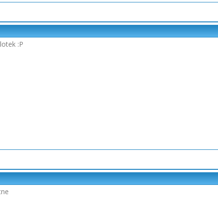
lotek :P
tne