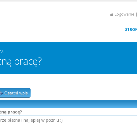
Logowanie |
STRO
CA
tną pracę?
Ostatni wpis
tną pracę?
e płatna i najlepiej w pozniu :)