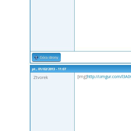
Góra strony
pt., 01/02/2013 - 11:07
[img]
http://i.imgur.com/l3A
Ztvorek