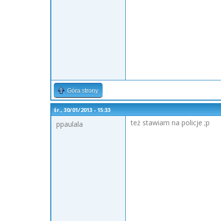
Góra strony
śr., 30/01/2013 - 15:33
też stawiam na policje ;p
ppaulala