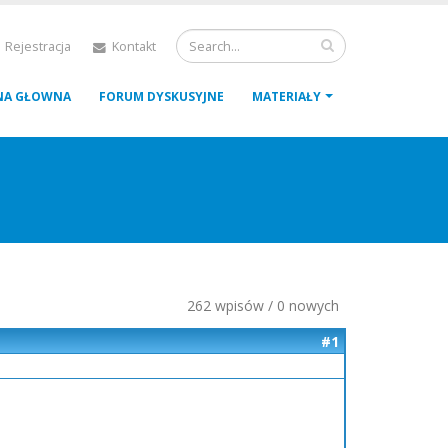
 Rejestracja
Kontakt
NA GŁOWNA
FORUM DYSKUSYJNE
MATERIAŁY
262 wpisów / 0 nowych
#1