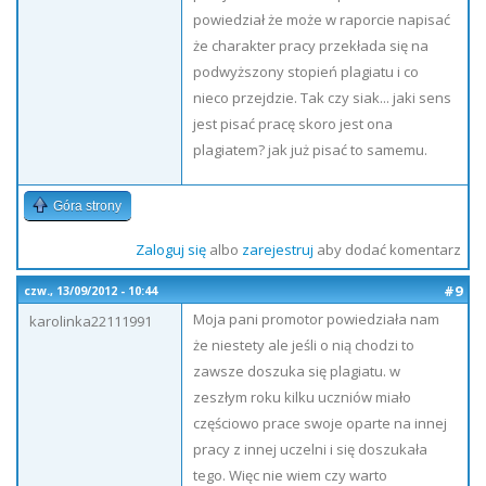
powiedział że może w raporcie napisać
że charakter pracy przekłada się na
podwyższony stopień plagiatu i co
nieco przejdzie. Tak czy siak... jaki sens
jest pisać pracę skoro jest ona
plagiatem? jak już pisać to samemu.
Góra strony
Zaloguj się
albo
zarejestruj
aby dodać komentarz
#9
czw., 13/09/2012 - 10:44
Moja pani promotor powiedziała nam
karolinka22111991
że niestety ale jeśli o nią chodzi to
zawsze doszuka się plagiatu. w
zeszłym roku kilku uczniów miało
częściowo prace swoje oparte na innej
pracy z innej uczelni i się doszukała
tego. Więc nie wiem czy warto