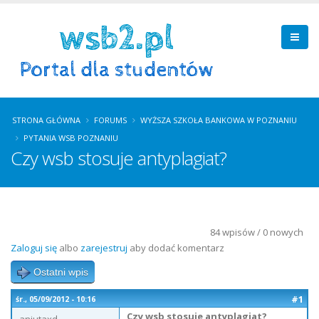
STRONA GŁÓWNA
FORUMS
WYŻSZA SZKOŁA BANKOWA W POZNANIU
PYTANIA WSB POZNANIU
Czy wsb stosuje antyplagiat?
84 wpisów / 0 nowych
Zaloguj się
albo
zarejestruj
aby dodać komentarz
Ostatni wpis
#1
śr., 05/09/2012 - 10:16
Czy wsb stosuje antyplagiat?