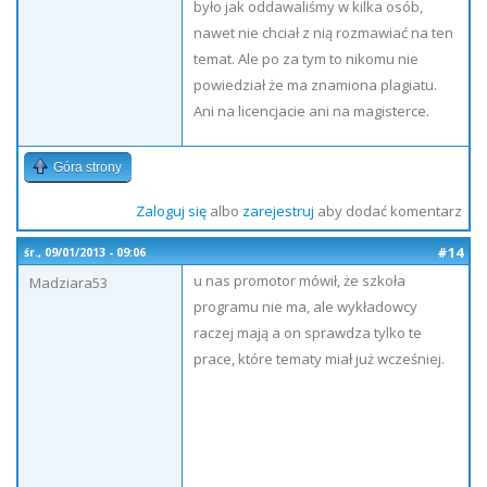
było jak oddawaliśmy w kilka osób,
nawet nie chciał z nią rozmawiać na ten
temat. Ale po za tym to nikomu nie
powiedział że ma znamiona plagiatu.
Ani na licencjacie ani na magisterce.
Góra strony
Zaloguj się
albo
zarejestruj
aby dodać komentarz
#14
śr., 09/01/2013 - 09:06
u nas promotor mówił, że szkoła
Madziara53
programu nie ma, ale wykładowcy
raczej mają a on sprawdza tylko te
prace, które tematy miał już wcześniej.