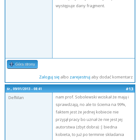
występuje dany fragment.
Góra strony
Zaloguj się
albo
zarejestruj
aby dodać komentarz
#13
śr., 09/01/2013 - 08:41
nam prof. Sobolewski wciskał że mają i
DefMan
sprawdzają, no ale to ściema na 99%,
faktem jest że jednej kobiecie nie
przyjął pracy bo uznał że nie jest jej
autorstwa (zbyt dobra) :| biedna
kobieta, to już po terminie składania