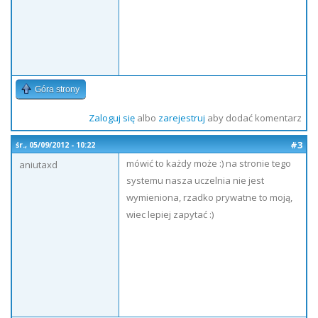
Góra strony
Zaloguj się
albo
zarejestruj
aby dodać komentarz
#3
śr., 05/09/2012 - 10:22
mówić to każdy może :) na stronie tego
aniutaxd
systemu nasza uczelnia nie jest
wymieniona, rzadko prywatne to moją,
wiec lepiej zapytać :)