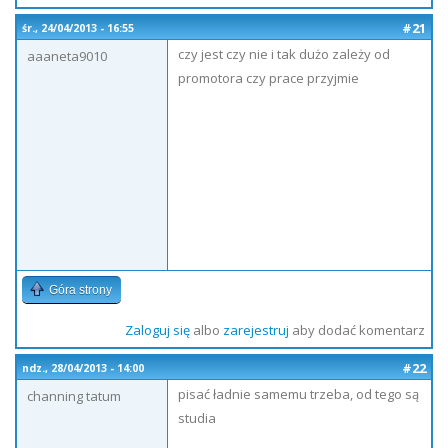
#21
śr., 24/04/2013 - 16:55
czy jest czy nie i tak dużo zależy od
aaaneta9010
promotora czy prace przyjmie
Góra strony
Zaloguj się
albo
zarejestruj
aby dodać komentarz
#22
ndz., 28/04/2013 - 14:00
pisać ładnie samemu trzeba, od tego są
channing tatum
studia