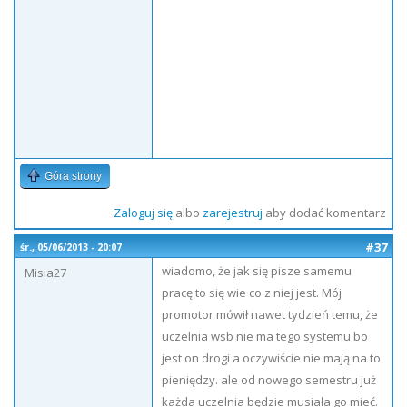
Góra strony
Zaloguj się
albo
zarejestruj
aby dodać komentarz
#37
śr., 05/06/2013 - 20:07
wiadomo, że jak się pisze samemu
Misia27
pracę to się wie co z niej jest. Mój
promotor mówił nawet tydzień temu, że
uczelnia wsb nie ma tego systemu bo
jest on drogi a oczywiście nie mają na to
pieniędzy. ale od nowego semestru już
każda uczelnia będzie musiała go mieć.