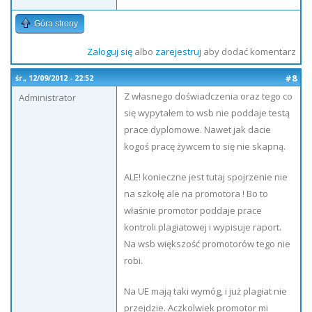
Góra strony
Zaloguj się
albo
zarejestruj
aby dodać komentarz
#8
śr., 12/09/2012 - 22:52
Z własnego doświadczenia oraz tego co
Administrator
się wypytałem to wsb nie poddaje testą
prace dyplomowe. Nawet jak dacie
kogoś pracę żywcem to się nie skapną.
ALE! konieczne jest tutaj spojrzenie nie
na szkołę ale na promotora ! Bo to
właśnie promotor poddaje prace
kontroli plagiatowej i wypisuje raport.
Na wsb większość promotorów tego nie
robi.
Na UE mają taki wymóg, i już plagiat nie
przejdzie. Aczkolwiek promotor mi