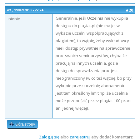
#20
wt., 19/02/2013 - 22:24
Generalnie, jeśli Uczelnia nie wykupiła
nienie
dostępu do plagiat.pl (nie ma jej w
wykazie uczelni współpracujących z
plagiatem), to wątpię, żeby wykładowcy
mieli dostęp prywatnie na sprawdzenie
prac swoich seminarzystów, chyba że
pracują na innych uczelnia, gdzie
dostęp do sprawdzania prac jest
nieograniczony (w co też wątpię, bo przy
wykupie przez uczelnię abonamentu
jest tam określony limit np. że uczelnia
może przepuścić przez plagiat 100 prac i
ani jednej więcej).
Góra strony
Zaloguj się
albo
zarejestruj
aby dodać komentarz