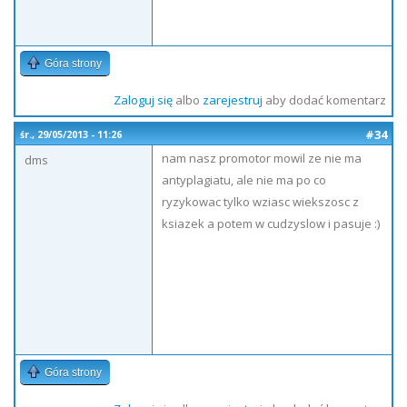
Góra strony
Zaloguj się
albo
zarejestruj
aby dodać komentarz
#34
śr., 29/05/2013 - 11:26
nam nasz promotor mowil ze nie ma
dms
antyplagiatu, ale nie ma po co
ryzykowac tylko wziasc wiekszosc z
ksiazek a potem w cudzyslow i pasuje :)
Góra strony