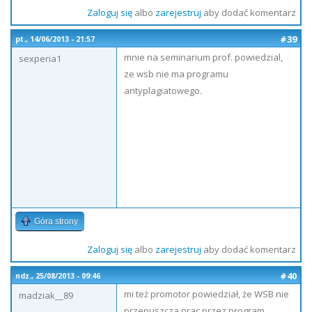
Zaloguj się
albo
zarejestruj
aby dodać komentarz
#39
pt., 14/06/2013 - 21:57
mnie na seminarium prof. powiedzial,
sexperia1
ze wsb nie ma programu
antyplagiatowego.
Góra strony
Zaloguj się
albo
zarejestruj
aby dodać komentarz
#40
ndz., 25/08/2013 - 09:46
mi też promotor powiedział, że WSB nie
madziak__89
przepuszcza prac przez program