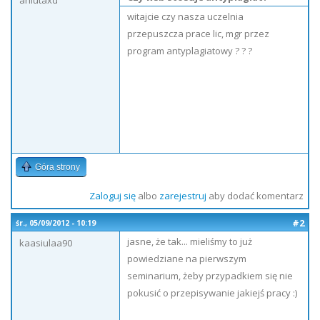
aniutaxd
witajcie czy nasza uczelnia
przepuszcza prace lic, mgr przez
program antyplagiatowy ? ? ?
Góra strony
Zaloguj się
albo
zarejestruj
aby dodać komentarz
#2
śr., 05/09/2012 - 10:19
jasne, że tak... mieliśmy to już
kaasiulaa90
powiedziane na pierwszym
seminarium, żeby przypadkiem się nie
pokusić o przepisywanie jakiejś pracy :)