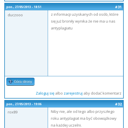
#31
pon., 27/05/2013 - 18:51
z informacji uzyskanych od osób, które
duczooo
się już broniły wynika że nie ma u nas
antyplagiatu
Góra strony
Zaloguj się
albo
zarejestruj
aby dodać komentarz
#32
pon., 27/05/2013 - 19:06
Niby nie, ale od tego albo przyszłego
rox89
roku antyplagiat ma być obowiążkowy
na każdej uczelni.