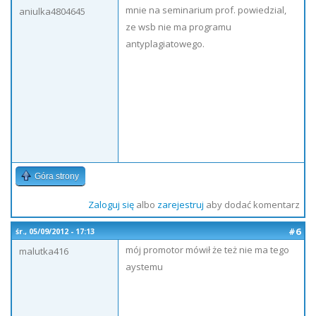
mnie na seminarium prof. powiedzial,
aniulka4804645
ze wsb nie ma programu
antyplagiatowego.
Góra strony
Zaloguj się
albo
zarejestruj
aby dodać komentarz
#6
śr., 05/09/2012 - 17:13
mój promotor mówił że też nie ma tego
malutka416
aystemu