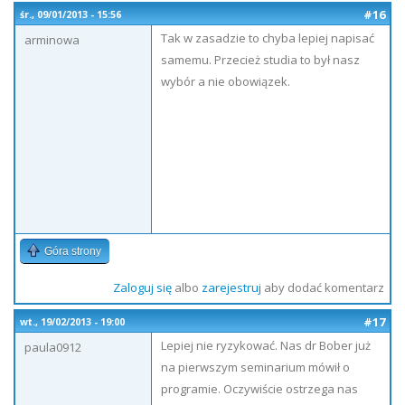
#16
śr., 09/01/2013 - 15:56
Tak w zasadzie to chyba lepiej napisać
arminowa
samemu. Przecież studia to był nasz
wybór a nie obowiązek.
Góra strony
Zaloguj się
albo
zarejestruj
aby dodać komentarz
#17
wt., 19/02/2013 - 19:00
Lepiej nie ryzykować. Nas dr Bober już
paula0912
na pierwszym seminarium mówił o
programie. Oczywiście ostrzega nas