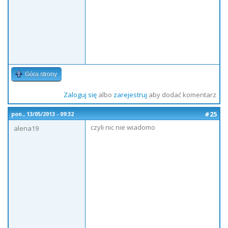
Góra strony
Zaloguj się
albo
zarejestruj
aby dodać komentarz
#25
pon., 13/05/2013 - 09:32
czyli nic nie wiadomo
alena19