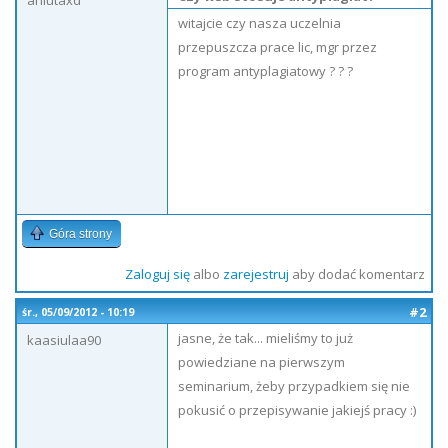
aniutaxd
witajcie czy nasza uczelnia
przepuszcza prace lic, mgr przez
program antyplagiatowy ? ? ?
Góra strony
Zaloguj się
albo
zarejestruj
aby dodać komentarz
#2
śr., 05/09/2012 - 10:19
jasne, że tak... mieliśmy to już
kaasiulaa90
powiedziane na pierwszym
seminarium, żeby przypadkiem się nie
pokusić o przepisywanie jakiejś pracy :)