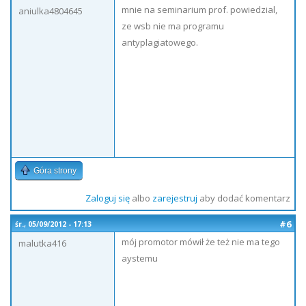
mnie na seminarium prof. powiedzial,
aniulka4804645
ze wsb nie ma programu
antyplagiatowego.
Góra strony
Zaloguj się
albo
zarejestruj
aby dodać komentarz
#6
śr., 05/09/2012 - 17:13
mój promotor mówił że też nie ma tego
malutka416
aystemu