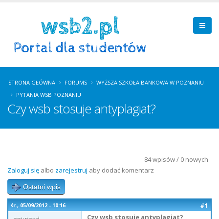
STRONA GŁÓWNA
FORUMS
WYŻSZA SZKOŁA BANKOWA W POZNANIU
PYTANIA WSB POZNANIU
Czy wsb stosuje antyplagiat?
84 wpisów / 0 nowych
Zaloguj się
albo
zarejestruj
aby dodać komentarz
Ostatni wpis
#1
śr., 05/09/2012 - 10:16
Czy wsb stosuje antyplagiat?