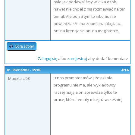
było jak oddawaliśmy w kilka osób,
nawet nie chciał z nią rozmawiać na ten
temat. Ale po za tym to nikomu nie
powiedział że ma znamiona plagiatu.
Ani na licencjacie ani na magisterce.
Góra strony
Zaloguj się
albo
zarejestruj
aby dodać komentarz
#14
śr., 09/01/2013 - 09:06
u nas promotor mówił, że szkoła
Madziara53
programu nie ma, ale wykładowcy
raczej mają a on sprawdza tylko te
prace, które tematy miał już wcześniej.