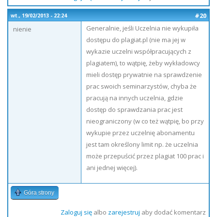
#20
wt., 19/02/2013 - 22:24
Generalnie, jeśli Uczelnia nie wykupiła
nienie
dostępu do plagiat.pl (nie ma jej w
wykazie uczelni współpracujących z
plagiatem), to wątpię, żeby wykładowcy
mieli dostęp prywatnie na sprawdzenie
prac swoich seminarzystów, chyba że
pracują na innych uczelnia, gdzie
dostęp do sprawdzania prac jest
nieograniczony (w co też wątpię, bo przy
wykupie przez uczelnię abonamentu
jest tam określony limit np. że uczelnia
może przepuścić przez plagiat 100 prac i
ani jednej więcej).
Góra strony
Zaloguj się
albo
zarejestruj
aby dodać komentarz