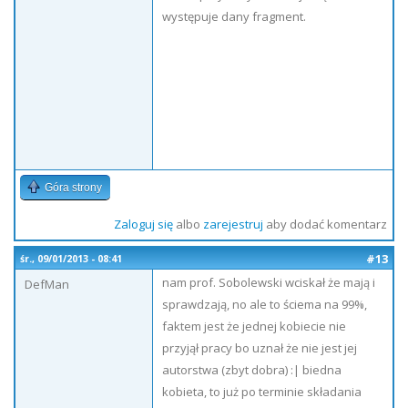
występuje dany fragment.
Góra strony
Zaloguj się
albo
zarejestruj
aby dodać komentarz
#13
śr., 09/01/2013 - 08:41
nam prof. Sobolewski wciskał że mają i
DefMan
sprawdzają, no ale to ściema na 99%,
faktem jest że jednej kobiecie nie
przyjął pracy bo uznał że nie jest jej
autorstwa (zbyt dobra) :| biedna
kobieta, to już po terminie składania