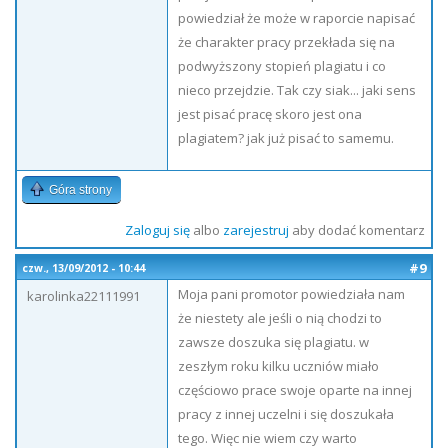
powiedział że może w raporcie napisać
że charakter pracy przekłada się na
podwyższony stopień plagiatu i co
nieco przejdzie. Tak czy siak... jaki sens
jest pisać pracę skoro jest ona
plagiatem? jak już pisać to samemu.
Góra strony
Zaloguj się
albo
zarejestruj
aby dodać komentarz
#9
czw., 13/09/2012 - 10:44
Moja pani promotor powiedziała nam
karolinka22111991
że niestety ale jeśli o nią chodzi to
zawsze doszuka się plagiatu. w
zeszłym roku kilku uczniów miało
częściowo prace swoje oparte na innej
pracy z innej uczelni i się doszukała
tego. Więc nie wiem czy warto