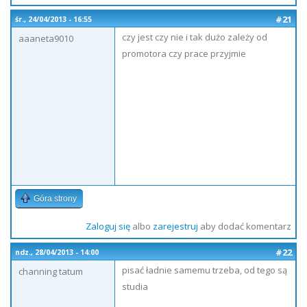
#21
śr., 24/04/2013 - 16:55
czy jest czy nie i tak dużo zależy od
aaaneta9010
promotora czy prace przyjmie
Góra strony
Zaloguj się
albo
zarejestruj
aby dodać komentarz
#22
ndz., 28/04/2013 - 14:00
pisać ładnie samemu trzeba, od tego są
channing tatum
studia