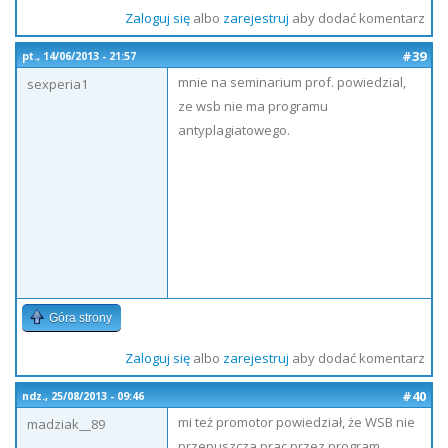
Zaloguj się
albo
zarejestruj
aby dodać komentarz
#39
pt., 14/06/2013 - 21:57
mnie na seminarium prof. powiedzial,
sexperia1
ze wsb nie ma programu
antyplagiatowego.
Góra strony
Zaloguj się
albo
zarejestruj
aby dodać komentarz
#40
ndz., 25/08/2013 - 09:46
mi też promotor powiedział, że WSB nie
madziak__89
przepuszcza prac przez program