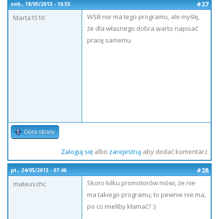
#27
sob., 18/05/2013 - 16:55
WSB nie ma tego programu, ale myślę,
Marta1510
że dla własnego dobra warto napisać
pracę samemu
Góra strony
Zaloguj się
albo
zarejestruj
aby dodać komentarz
#28
pt., 24/05/2013 - 07:46
Skoro kilku promotorów mówi, że nie
mateuszhc
ma takiego programu, to pewnie nie ma,
po co mieliby kłamać? :)