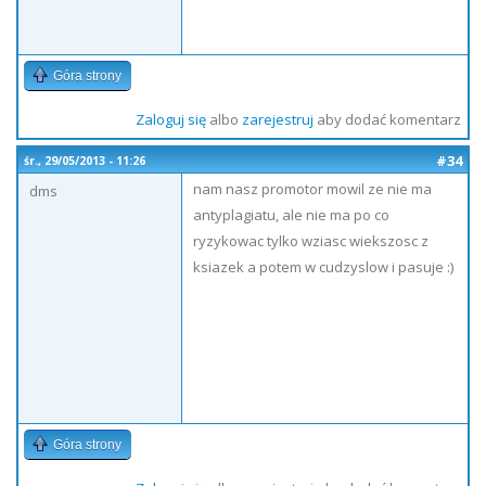
Góra strony
Zaloguj się
albo
zarejestruj
aby dodać komentarz
#34
śr., 29/05/2013 - 11:26
nam nasz promotor mowil ze nie ma
dms
antyplagiatu, ale nie ma po co
ryzykowac tylko wziasc wiekszosc z
ksiazek a potem w cudzyslow i pasuje :)
Góra strony