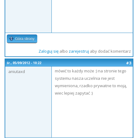
Góra strony
Zaloguj się
albo
zarejestruj
aby dodać komentarz
#3
śr., 05/09/2012 - 10:22
mówić to każdy może :) na stronie tego
aniutaxd
systemu nasza uczelnia nie jest
wymieniona, rzadko prywatne to moją,
wiec lepiej zapytać :)