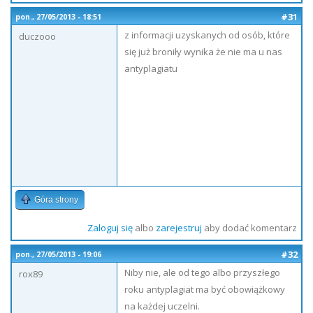
#31
pon., 27/05/2013 - 18:51
z informacji uzyskanych od osób, które
duczooo
się już broniły wynika że nie ma u nas
antyplagiatu
Góra strony
Zaloguj się
albo
zarejestruj
aby dodać komentarz
#32
pon., 27/05/2013 - 19:06
Niby nie, ale od tego albo przyszłego
rox89
roku antyplagiat ma być obowiążkowy
na każdej uczelni.