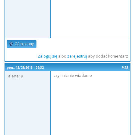
Góra strony
Zaloguj się
albo
zarejestruj
aby dodać komentarz
#25
pon., 13/05/2013 - 09:32
czyli nic nie wiadomo
alena19