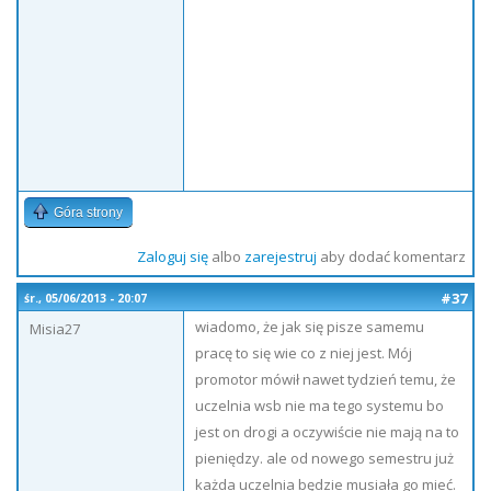
Góra strony
Zaloguj się
albo
zarejestruj
aby dodać komentarz
#37
śr., 05/06/2013 - 20:07
wiadomo, że jak się pisze samemu
Misia27
pracę to się wie co z niej jest. Mój
promotor mówił nawet tydzień temu, że
uczelnia wsb nie ma tego systemu bo
jest on drogi a oczywiście nie mają na to
pieniędzy. ale od nowego semestru już
każda uczelnia będzie musiała go mieć.