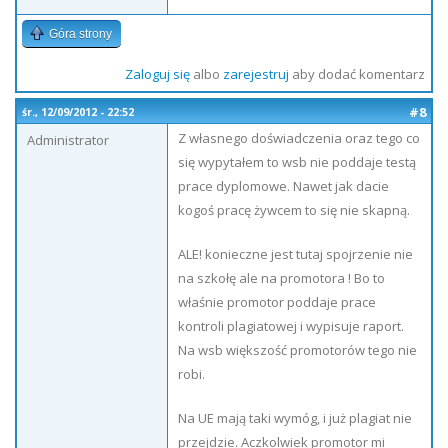
Góra strony
Zaloguj się
albo
zarejestruj
aby dodać komentarz
#8
śr., 12/09/2012 - 22:52
Z własnego doświadczenia oraz tego co
Administrator
się wypytałem to wsb nie poddaje testą
prace dyplomowe. Nawet jak dacie
kogoś pracę żywcem to się nie skapną.
ALE! konieczne jest tutaj spojrzenie nie
na szkołę ale na promotora ! Bo to
właśnie promotor poddaje prace
kontroli plagiatowej i wypisuje raport.
Na wsb większość promotorów tego nie
robi.
Na UE mają taki wymóg, i już plagiat nie
przejdzie. Aczkolwiek promotor mi