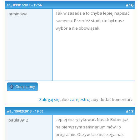
#16
śr., 09/01/2013 - 15:56
Tak w zasadzie to chyba lepiej napisać
arminowa
samemu. Przecież studia to był nasz
wybór a nie obowiązek.
Góra strony
Zaloguj się
albo
zarejestruj
aby dodać komentarz
#17
wt., 19/02/2013 - 19:00
Lepiej nie ryzykować. Nas dr Bober już
paula0912
na pierwszym seminarium mówił o
programie. Oczywiście ostrzega nas