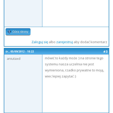
Góra strony
Zaloguj się
albo
zarejestruj
aby dodać komentarz
#3
śr., 05/09/2012 - 10:22
mówić to każdy może :) na stronie tego
aniutaxd
systemu nasza uczelnia nie jest
wymieniona, rzadko prywatne to moją,
wiec lepiej zapytać :)