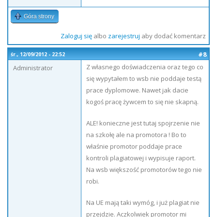
Góra strony
Zaloguj się
albo
zarejestruj
aby dodać komentarz
#8
śr., 12/09/2012 - 22:52
Z własnego doświadczenia oraz tego co
Administrator
się wypytałem to wsb nie poddaje testą
prace dyplomowe. Nawet jak dacie
kogoś pracę żywcem to się nie skapną.
ALE! konieczne jest tutaj spojrzenie nie
na szkołę ale na promotora ! Bo to
właśnie promotor poddaje prace
kontroli plagiatowej i wypisuje raport.
Na wsb większość promotorów tego nie
robi.
Na UE mają taki wymóg, i już plagiat nie
przejdzie. Aczkolwiek promotor mi