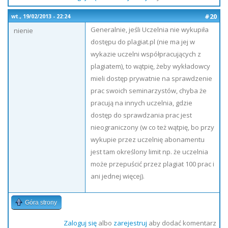
#20
wt., 19/02/2013 - 22:24
Generalnie, jeśli Uczelnia nie wykupiła
nienie
dostępu do plagiat.pl (nie ma jej w
wykazie uczelni współpracujących z
plagiatem), to wątpię, żeby wykładowcy
mieli dostęp prywatnie na sprawdzenie
prac swoich seminarzystów, chyba że
pracują na innych uczelnia, gdzie
dostęp do sprawdzania prac jest
nieograniczony (w co też wątpię, bo przy
wykupie przez uczelnię abonamentu
jest tam określony limit np. że uczelnia
może przepuścić przez plagiat 100 prac i
ani jednej więcej).
Góra strony
Zaloguj się
albo
zarejestruj
aby dodać komentarz