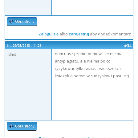
Góra strony
Zaloguj się
albo
zarejestruj
aby dodać komentarz
#34
śr., 29/05/2013 - 11:26
nam nasz promotor mowil ze nie ma
dms
antyplagiatu, ale nie ma po co
ryzykowac tylko wziasc wiekszosc z
ksiazek a potem w cudzyslow i pasuje :)
Góra strony