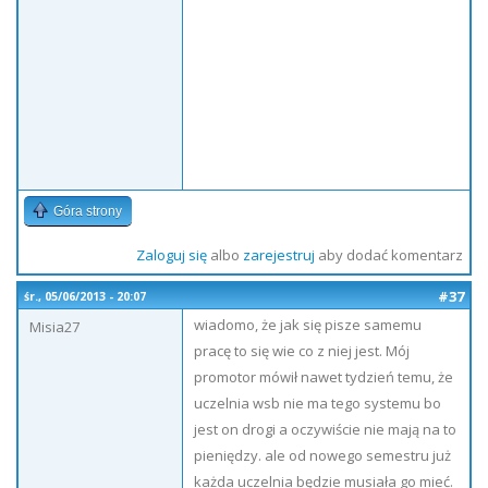
Góra strony
Zaloguj się
albo
zarejestruj
aby dodać komentarz
#37
śr., 05/06/2013 - 20:07
wiadomo, że jak się pisze samemu
Misia27
pracę to się wie co z niej jest. Mój
promotor mówił nawet tydzień temu, że
uczelnia wsb nie ma tego systemu bo
jest on drogi a oczywiście nie mają na to
pieniędzy. ale od nowego semestru już
każda uczelnia będzie musiała go mieć.