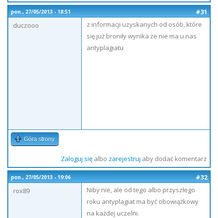
#31
pon., 27/05/2013 - 18:51
z informacji uzyskanych od osób, które
duczooo
się już broniły wynika że nie ma u nas
antyplagiatu
Góra strony
Zaloguj się
albo
zarejestruj
aby dodać komentarz
#32
pon., 27/05/2013 - 19:06
Niby nie, ale od tego albo przyszłego
rox89
roku antyplagiat ma być obowiążkowy
na każdej uczelni.