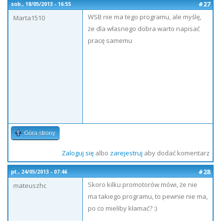
#27
sob., 18/05/2013 - 16:55
WSB nie ma tego programu, ale myślę,
Marta1510
że dla własnego dobra warto napisać
pracę samemu
Góra strony
Zaloguj się
albo
zarejestruj
aby dodać komentarz
#28
pt., 24/05/2013 - 07:46
Skoro kilku promotorów mówi, że nie
mateuszhc
ma takiego programu, to pewnie nie ma,
po co mieliby kłamać? :)