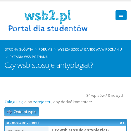
STRONA GŁÓWNA
FORUMS
WYŻSZA SZKOŁA BANKOWA W POZNANIU
PYTANIA WSB POZNANIU
Czy wsb stosuje antyplagiat?
84 wpisów / 0 nowych
Zaloguj się
albo
zarejestruj
aby dodać komentarz
Ostatni wpis
#1
śr., 05/09/2012 - 10:16
Czy wsb stosuje antyplagiat?