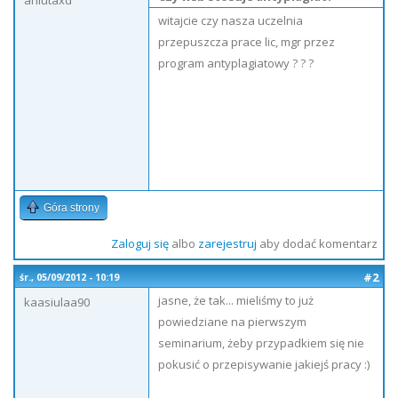
aniutaxd
witajcie czy nasza uczelnia
przepuszcza prace lic, mgr przez
program antyplagiatowy ? ? ?
Góra strony
Zaloguj się
albo
zarejestruj
aby dodać komentarz
#2
śr., 05/09/2012 - 10:19
jasne, że tak... mieliśmy to już
kaasiulaa90
powiedziane na pierwszym
seminarium, żeby przypadkiem się nie
pokusić o przepisywanie jakiejś pracy :)