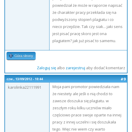
powiedział że może w raporcie napisać
że charakter pracy przekłada się na
podwyższony stopień plagiatu i co
nieco przejdzie. Tak czy siak... jaki sens
jest pisać pracę skoro jest ona
plagiatem? jak już pisać to samemu.
Góra strony
Zaloguj się
albo
zarejestruj
aby dodać komentarz
#9
czw., 13/09/2012 - 10:44
Moja pani promotor powiedziała nam
karolinka22111991
że niestety ale jeśli o nią chodzi to
zawsze doszuka się plagiatu. w
zeszłym roku kilku uczniów miało
częściowo prace swoje oparte na innej
pracy z innej uczelni i się doszukała
tego. Więc nie wiem czy warto