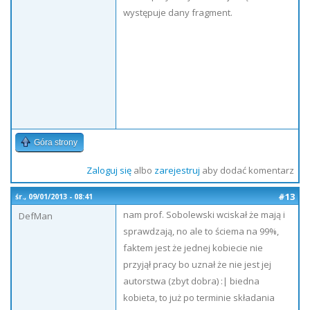
występuje dany fragment.
Góra strony
Zaloguj się
albo
zarejestruj
aby dodać komentarz
#13
śr., 09/01/2013 - 08:41
nam prof. Sobolewski wciskał że mają i
DefMan
sprawdzają, no ale to ściema na 99%,
faktem jest że jednej kobiecie nie
przyjął pracy bo uznał że nie jest jej
autorstwa (zbyt dobra) :| biedna
kobieta, to już po terminie składania