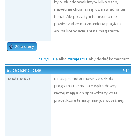
było jak oddawaliśmy w kilka osób,
nawet nie chciał z nią rozmawiać na ten
temat. Ale po za tym to nikomu nie
powiedział że ma znamiona plagiatu.
Ani na licencjacie ani na magisterce.
Góra strony
Zaloguj się
albo
zarejestruj
aby dodać komentarz
#14
śr., 09/01/2013 - 09:06
u nas promotor mówił, że szkoła
Madziara53
programu nie ma, ale wykładowcy
raczej mają a on sprawdza tylko te
prace, które tematy miał już wcześniej.