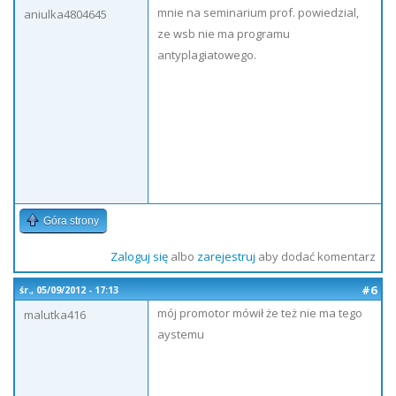
mnie na seminarium prof. powiedzial,
aniulka4804645
ze wsb nie ma programu
antyplagiatowego.
Góra strony
Zaloguj się
albo
zarejestruj
aby dodać komentarz
#6
śr., 05/09/2012 - 17:13
mój promotor mówił że też nie ma tego
malutka416
aystemu