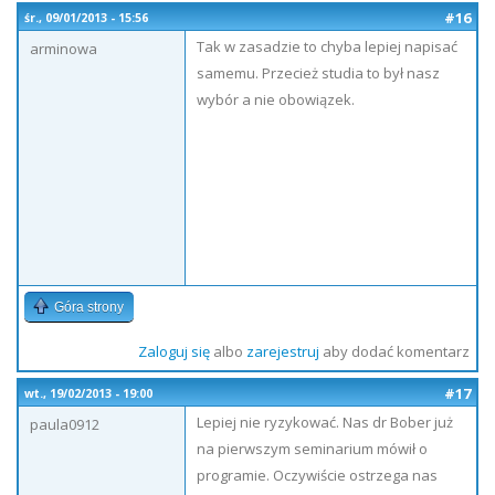
#16
śr., 09/01/2013 - 15:56
Tak w zasadzie to chyba lepiej napisać
arminowa
samemu. Przecież studia to był nasz
wybór a nie obowiązek.
Góra strony
Zaloguj się
albo
zarejestruj
aby dodać komentarz
#17
wt., 19/02/2013 - 19:00
Lepiej nie ryzykować. Nas dr Bober już
paula0912
na pierwszym seminarium mówił o
programie. Oczywiście ostrzega nas