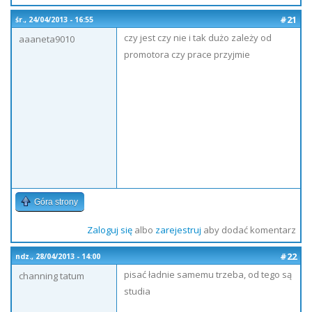
#21
śr., 24/04/2013 - 16:55
czy jest czy nie i tak dużo zależy od
aaaneta9010
promotora czy prace przyjmie
Góra strony
Zaloguj się
albo
zarejestruj
aby dodać komentarz
#22
ndz., 28/04/2013 - 14:00
pisać ładnie samemu trzeba, od tego są
channing tatum
studia