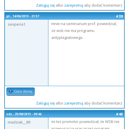
Zaloguj się
albo
zarejestruj
aby dodać komentarz
#39
pt., 14/06/2013 - 21:57
mnie na seminarium prof. powiedzial,
sexperia1
ze wsb nie ma programu
antyplagiatowego.
Góra strony
Zaloguj się
albo
zarejestruj
aby dodać komentarz
#40
ndz., 25/08/2013 - 09:46
mi też promotor powiedział, że WSB nie
madziak__89
przepuszcza prac przez program