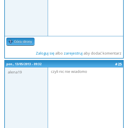
Góra strony
Zaloguj się
albo
zarejestruj
aby dodać komentarz
#25
pon., 13/05/2013 - 09:32
czyli nic nie wiadomo
alena19