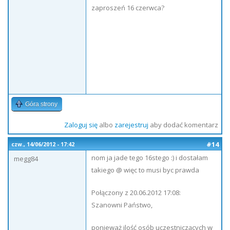
zaproszeń 16 czerwca?
Góra strony
Zaloguj się
albo
zarejestruj
aby dodać komentarz
#14
czw., 14/06/2012 - 17:42
nom ja jade tego 16stego :) i dostałam
megg84
takiego @ więc to musi byc prawda
Połączony z 20.06.2012 17:08:
Szanowni Państwo,
ponieważ ilość osób uczestniczących w