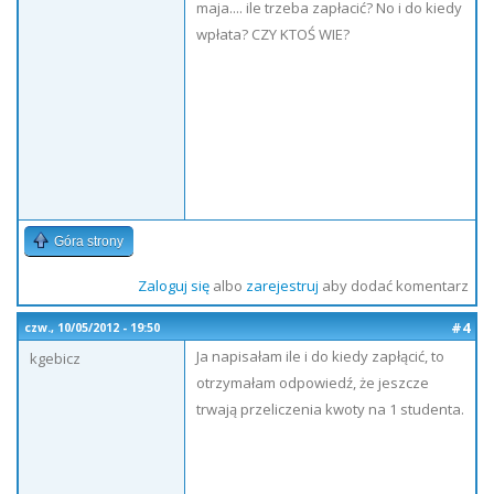
maja.... ile trzeba zapłacić? No i do kiedy
wpłata? CZY KTOŚ WIE?
Góra strony
Zaloguj się
albo
zarejestruj
aby dodać komentarz
#4
czw., 10/05/2012 - 19:50
Ja napisałam ile i do kiedy zapłącić, to
kgebicz
otrzymałam odpowiedź, że jeszcze
trwają przeliczenia kwoty na 1 studenta.