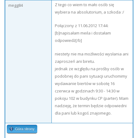
Z tego co wiem to mało osób się
megg84
wybiera na absolutorium, a szkoda :/
Połączony z 11.06.2012 17:44:
[b]napisałam meila i dostałam
odpowiedż[/b]
niestety nie ma możliwości wysłania ani
zaproszeń ani biretu.
jednak ze względu na prośby osób w
podobnej do pani sytuacji uruchomimy
wydawanie biertów w sobotę 16
czerwca w godzinach 9:30 - 14:30 w
pokoju 102 w budynku CP (parter). Mam
nadzieję, że termin będzie odpowiedni
dla pani lub kogoś znajomego.
Góra strony