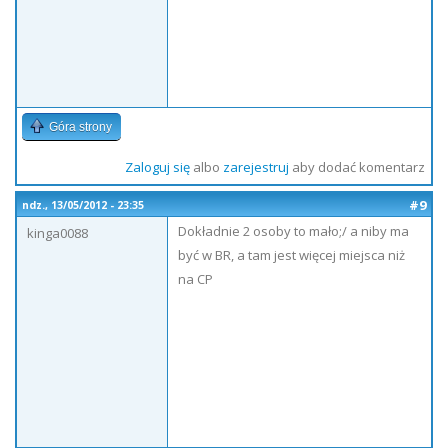
Góra strony
Zaloguj się
albo
zarejestruj
aby dodać komentarz
#9
ndz., 13/05/2012 - 23:35
Dokładnie 2 osoby to mało;/ a niby ma
kinga0088
być w BR, a tam jest więcej miejsca niż
na CP