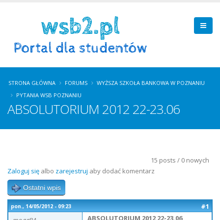
STRONA GŁÓWNA
FORUMS
WYŻSZA SZKOŁA BANKOWA W POZNANIU
PYTANIA WSB POZNANIU
ABSOLUTORIUM 2012 22-23.06
15 posts / 0 nowych
Zaloguj się
albo
zarejestruj
aby dodać komentarz
Ostatni wpis
#1
pon., 14/05/2012 - 09:23
ABSOLUTORIUM 2012 22-23.06