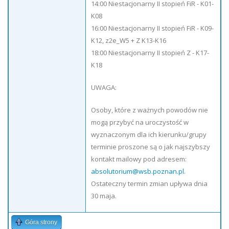
14:00 Niestacjonarny II stopień FiR - K01-
K08
16:00 Niestacjonarny II stopień FiR - K09-
K12, z2e_W5 + Z K13-K16
18:00 Niestacjonarny II stopień Z - K17-
K18
UWAGA:
Osoby, które z ważnych powodów nie
mogą przybyć na uroczystość w
wyznaczonym dla ich kierunku/grupy
terminie proszone są o jak najszybszy
kontakt mailowy pod adresem:
absolutorium@wsb.poznan.pl
.
Ostateczny termin zmian upływa dnia
30 maja.
Góra strony