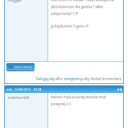
megg84
absolutorium dla gościa ? albo
odsprzedać ? :P
Ja będę mieć 3 gości :P
Góra strony
Zaloguj się
albo
zarejestruj
aby dodać komentarz
#8
ndz., 13/05/2012 - 23:28
heheh chyba kazdy bedzie mial
malinka1605
powyzej 2 :)