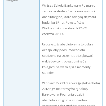
megg84
Wyższa Szkoła Bankowa w Poznaniu
zaprasza studentów na uroczystości
absolutoryjne, które odbędą się w auli
budynku BR - ul. Powstańców
Wielkopolskich, w dniach 22 - 23
czerwca 2011 r.
Uroczystość absolutoryjna to dobra
okazja, aby podsumować lata
spędzone na Uczelni, podziękować
wykładowcom, powspominać z
kolegami najważniejsze momenty
studiów.
W dniach 22 i 23 czerwca (piątek-sobota)
2012 r. JM Rektor Wyższej Szkoły
Bankowej w Poznaniu udzieli
absolutorium grupie studentów
ostatniego roku studiów licencjackich,