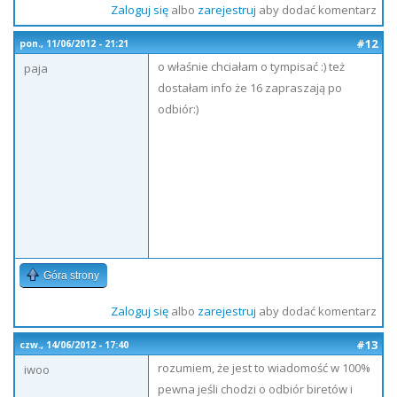
Zaloguj się
albo
zarejestruj
aby dodać komentarz
#12
pon., 11/06/2012 - 21:21
o właśnie chciałam o tympisać :) też
paja
dostałam info że 16 zapraszają po
odbiór:)
Góra strony
Zaloguj się
albo
zarejestruj
aby dodać komentarz
#13
czw., 14/06/2012 - 17:40
rozumiem, że jest to wiadomość w 100%
iwoo
pewna jeśli chodzi o odbiór biretów i