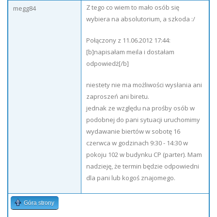
Z tego co wiem to mało osób się
megg84
wybiera na absolutorium, a szkoda :/
Połączony z 11.06.2012 17:44:
[b]napisałam meila i dostałam
odpowiedż[/b]
niestety nie ma możliwości wysłania ani
zaproszeń ani biretu.
jednak ze względu na prośby osób w
podobnej do pani sytuacji uruchomimy
wydawanie biertów w sobotę 16
czerwca w godzinach 9:30 - 14:30 w
pokoju 102 w budynku CP (parter). Mam
nadzieję, że termin będzie odpowiedni
dla pani lub kogoś znajomego.
Góra strony