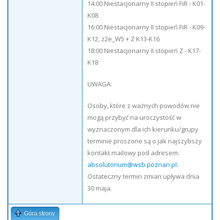
14:00 Niestacjonarny II stopień FiR - K01-
K08
16:00 Niestacjonarny II stopień FiR - K09-
K12, z2e_W5 + Z K13-K16
18:00 Niestacjonarny II stopień Z - K17-
K18
UWAGA:
Osoby, które z ważnych powodów nie
mogą przybyć na uroczystość w
wyznaczonym dla ich kierunku/grupy
terminie proszone są o jak najszybszy
kontakt mailowy pod adresem:
absolutorium@wsb.poznan.pl
.
Ostateczny termin zmian upływa dnia
30 maja.
Góra strony