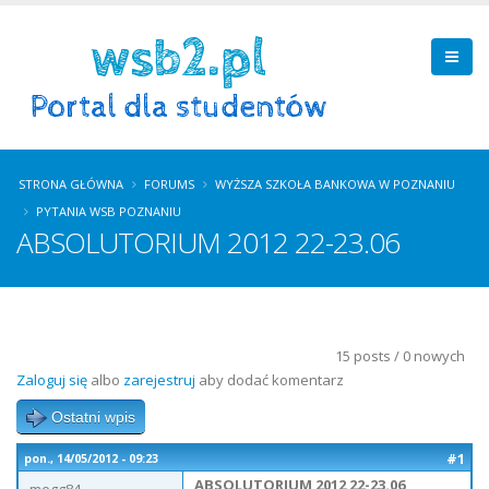
STRONA GŁÓWNA
FORUMS
WYŻSZA SZKOŁA BANKOWA W POZNANIU
PYTANIA WSB POZNANIU
ABSOLUTORIUM 2012 22-23.06
15 posts / 0 nowych
Zaloguj się
albo
zarejestruj
aby dodać komentarz
Ostatni wpis
#1
pon., 14/05/2012 - 09:23
ABSOLUTORIUM 2012 22-23.06