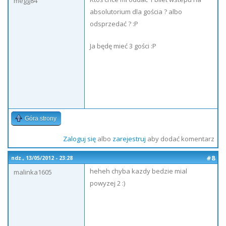
megg84
absolutorium dla gościa ? albo
odsprzedać ? :P
Ja będę mieć 3 gości :P
Góra strony
Zaloguj się
albo
zarejestruj
aby dodać komentarz
#8
ndz., 13/05/2012 - 23:28
heheh chyba kazdy bedzie mial
malinka1605
powyzej 2 :)