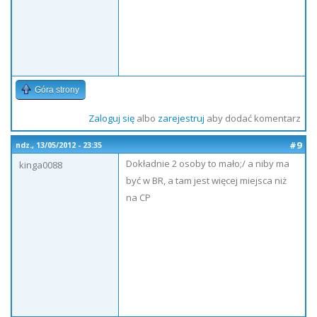
Góra strony
Zaloguj się
albo
zarejestruj
aby dodać komentarz
#9
ndz., 13/05/2012 - 23:35
Dokładnie 2 osoby to mało;/ a niby ma
kinga0088
być w BR, a tam jest więcej miejsca niż
na CP