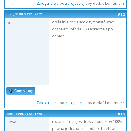
Zaloguj się
albo
zarejestruj
aby dodać komentarz
#12
pon., 11/06/2012 - 21:21
o właśnie chciałam o tympisać :) też
paja
dostałam info że 16 zapraszają po
odbiór:)
Góra strony
Zaloguj się
albo
zarejestruj
aby dodać komentarz
#13
czw., 14/06/2012 - 17:40
rozumiem, że jest to wiadomość w 100%
iwoo
pewna jeśli chodzi o odbiór biretów i