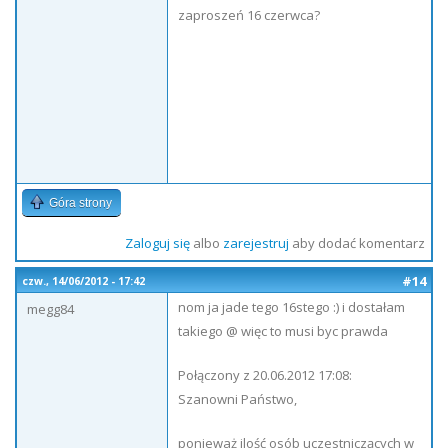
zaproszeń 16 czerwca?
Góra strony
Zaloguj się
albo
zarejestruj
aby dodać komentarz
#14
czw., 14/06/2012 - 17:42
nom ja jade tego 16stego :) i dostałam
megg84
takiego @ więc to musi byc prawda
Połączony z 20.06.2012 17:08:
Szanowni Państwo,
ponieważ ilość osób uczestniczących w