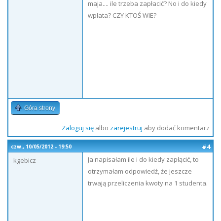
maja.... ile trzeba zapłacić? No i do kiedy
wpłata? CZY KTOŚ WIE?
Góra strony
Zaloguj się
albo
zarejestruj
aby dodać komentarz
#4
czw., 10/05/2012 - 19:50
Ja napisałam ile i do kiedy zapłącić, to
kgebicz
otrzymałam odpowiedź, że jeszcze
trwają przeliczenia kwoty na 1 studenta.