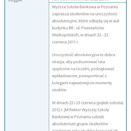
megg84
Wyższa Szkoła Bankowa w Poznaniu
zaprasza studentów na uroczystości
absolutoryjne, które odbędą się w auli
budynku BR - ul. Powstańców
Wielkopolskich, w dniach 22 - 23
czerwca 2011 r.
Uroczystość absolutoryjna to dobra
okazja, aby podsumować lata
spędzone na Uczelni, podziękować
wykładowcom, powspominać z
kolegami najważniejsze momenty
studiów.
W dniach 22 i 23 czerwca (piątek-sobota)
2012 r. JM Rektor Wyższej Szkoły
Bankowej w Poznaniu udzieli
absolutorium grupie studentów
ostatniego roku studiów licencjackich,