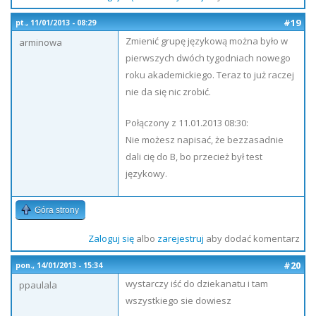
#19
pt., 11/01/2013 - 08:29
Zmienić grupę językową można było w
arminowa
pierwszych dwóch tygodniach nowego
roku akademickiego. Teraz to już raczej
nie da się nic zrobić.
Połączony z 11.01.2013 08:30:
Nie możesz napisać, że bezzasadnie
dali cię do B, bo przecież był test
językowy.
Góra strony
Zaloguj się
albo
zarejestruj
aby dodać komentarz
#20
pon., 14/01/2013 - 15:34
wystarczy iść do dziekanatu i tam
ppaulala
wszystkiego sie dowiesz