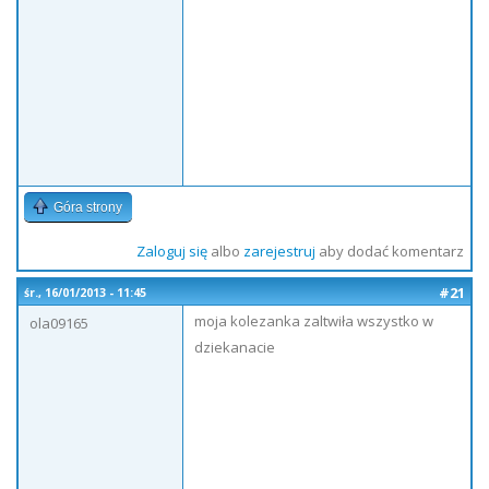
Góra strony
Zaloguj się
albo
zarejestruj
aby dodać komentarz
#21
śr., 16/01/2013 - 11:45
moja kolezanka zaltwiła wszystko w
ola09165
dziekanacie