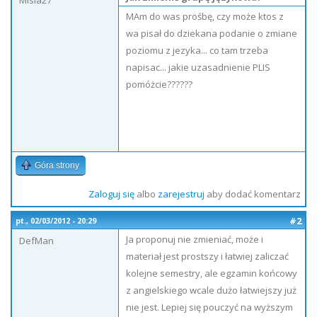
Misia27
MAm do was prośbę, czy może ktos z
wa pisał do dziekana podanie o zmiane
poziomu z jezyka... co tam trzeba
napisac... jakie uzasadnienie PLIS
pomóżcie??????
Góra strony
Zaloguj się
albo
zarejestruj
aby dodać komentarz
#2
pt., 02/03/2012 - 20:29
Ja proponuj nie zmieniać, może i
DefMan
materiał jest prostszy i łatwiej zaliczać
kolejne semestry, ale egzamin końcowy
z angielskiego wcale dużo łatwiejszy już
nie jest. Lepiej się pouczyć na wyższym