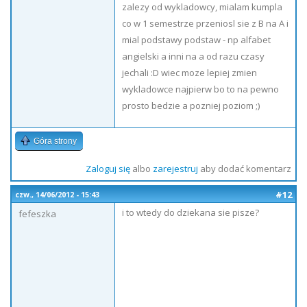
zalezy od wykladowcy, mialam kumpla
co w 1 semestrze przeniosl sie z B na A i
mial podstawy podstaw - np alfabet
angielski a inni na a od razu czasy
jechali :D wiec moze lepiej zmien
wykladowce najpierw bo to na pewno
prosto bedzie a pozniej poziom ;)
Góra strony
Zaloguj się
albo
zarejestruj
aby dodać komentarz
#12
czw., 14/06/2012 - 15:43
i to wtedy do dziekana sie pisze?
fefeszka