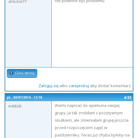
nie powinno być problemu
aniusia77
Góra strony
Zaloguj się
albo
zarejestruj
aby dodać komentarz
#33
pt., 03/01/2014 - 12:18
Warto napisać do opiekuna swojej
m4dzik
grupy, ja tak zrobiłam z pozytywnym
skutkiem, ale zmieniałam grupę jeszcze
przed rozpoczęciem zajęć w
październiku. Teraz już chyba byłoby na