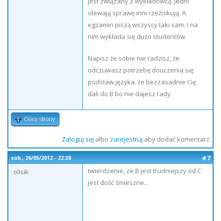
jest związany z wykładowcą. Jedni
olewają sprawę inni rzeźnikują. A
egzamin piszą wszyscy taki sam. I na
nim wykłada się dużo studentów.
Napisz że sobie nie radzisz, że
odczuwasz potrzebę douczenia się
podstaw języka. że bezzasadnie Cię
dali do B bo nie dajesz rady.
Góra strony
Zaloguj się
albo
zarejestruj
aby dodać komentarz
#7
sob., 26/05/2012 - 22:38
twierdzenie, ze B jest trudniejszy od C
olisik
jest dość śmieszne...