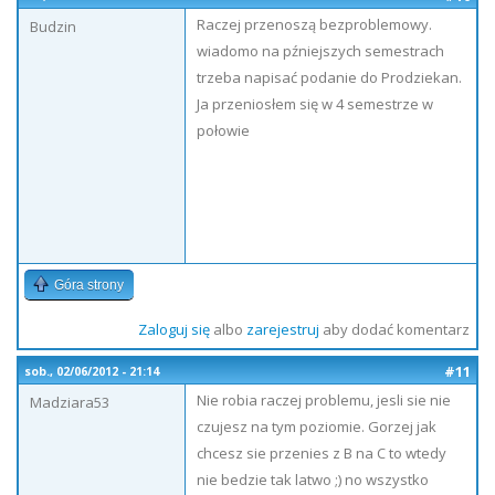
Raczej przenoszą bezproblemowy.
Budzin
wiadomo na pźniejszych semestrach
trzeba napisać podanie do Prodziekan.
Ja przeniosłem się w 4 semestrze w
połowie
Góra strony
Zaloguj się
albo
zarejestruj
aby dodać komentarz
#11
sob., 02/06/2012 - 21:14
Nie robia raczej problemu, jesli sie nie
Madziara53
czujesz na tym poziomie. Gorzej jak
chcesz sie przenies z B na C to wtedy
nie bedzie tak latwo ;) no wszystko