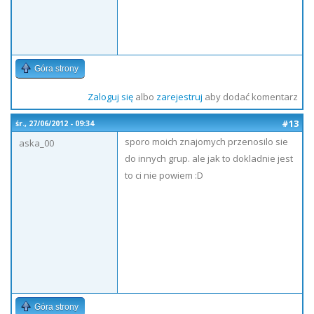
Góra strony
Zaloguj się
albo
zarejestruj
aby dodać komentarz
#13
śr., 27/06/2012 - 09:34
sporo moich znajomych przenosilo sie
aska_00
do innych grup. ale jak to dokladnie jest
to ci nie powiem :D
Góra strony