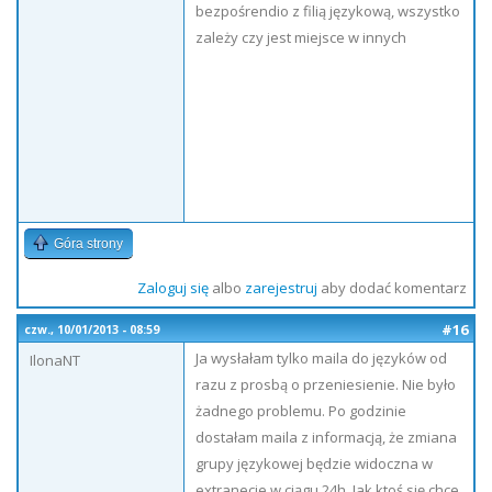
bezpośrendio z filią językową, wszystko
zależy czy jest miejsce w innych
Góra strony
Zaloguj się
albo
zarejestruj
aby dodać komentarz
#16
czw., 10/01/2013 - 08:59
Ja wysłałam tylko maila do języków od
IlonaNT
razu z prosbą o przeniesienie. Nie było
żadnego problemu. Po godzinie
dostałam maila z informacją, że zmiana
grupy językowej będzie widoczna w
extranecie w ciągu 24h. Jak ktoś się chce