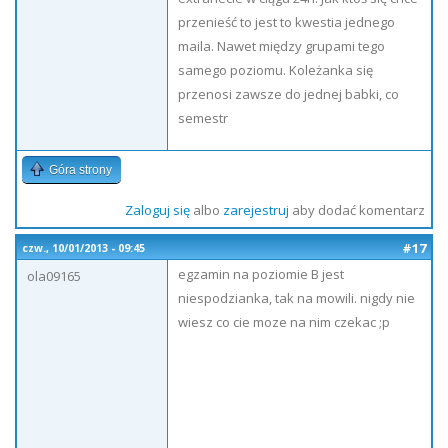
przenieść to jest to kwestia jednego
maila. Nawet między grupami tego
samego poziomu. Koleżanka się
przenosi zawsze do jednej babki, co
semestr
Góra strony
Zaloguj się
albo
zarejestruj
aby dodać komentarz
#17
czw., 10/01/2013 - 09:45
egzamin na poziomie B jest
ola09165
niespodzianka, tak na mowili. nigdy nie
wiesz co cie moze na nim czekac ;p