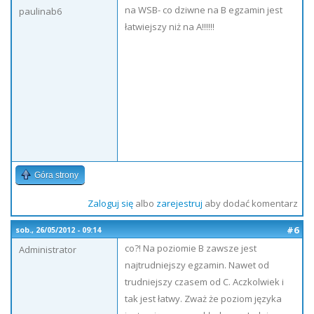
na WSB- co dziwne na B egzamin jest
paulinab6
łatwiejszy niż na A!!!!!!
Góra strony
Zaloguj się
albo
zarejestruj
aby dodać komentarz
#6
sob., 26/05/2012 - 09:14
co?! Na poziomie B zawsze jest
Administrator
najtrudniejszy egzamin. Nawet od
trudniejszy czasem od C. Aczkolwiek i
tak jest łatwy. Zważ że poziom języka