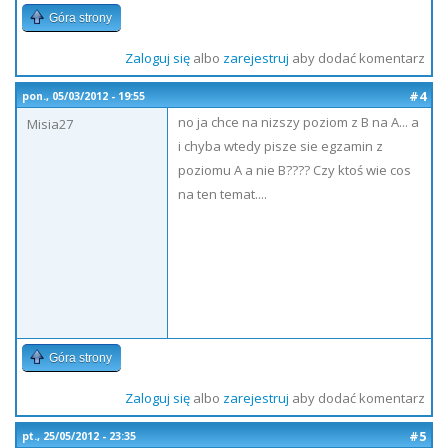
Góra strony
Zaloguj się
albo
zarejestruj
aby dodać komentarz
#4
pon., 05/03/2012 - 19:55
no ja chce na nizszy poziom z B na A... a
Misia27
i chyba wtedy pisze sie egzamin z
poziomu A a nie B???? Czy ktoś wie cos
na ten temat....
Góra strony
Zaloguj się
albo
zarejestruj
aby dodać komentarz
#5
pt., 25/05/2012 - 23:35