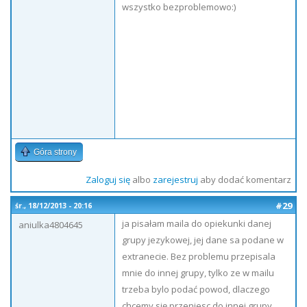
wszystko bezproblemowo:)
Góra strony
Zaloguj się
albo
zarejestruj
aby dodać komentarz
#29
śr., 18/12/2013 - 20:16
ja pisałam maila do opiekunki danej
aniulka4804645
grupy jezykowej, jej dane sa podane w
extranecie. Bez problemu przepisala
mnie do innej grupy, tylko ze w mailu
trzeba bylo podać powod, dlaczego
chcemy się przeniesc do innej grupy.