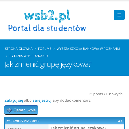
STRONA GŁÓWNA
FORUMS
WYŻSZA SZKOŁA BANKOWA W POZNANIU
PYTANIA WSB POZNANIU
Jak zmienić grupę językowa?
35 posts / 0 nowych
Zaloguj się
albo
zarejestruj
aby dodać komentarz
Ostatni wpis
#1
pt., 02/03/2012 - 20:10
Jak zmienić grupę językowa?