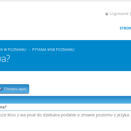
Logowanie |
STRO
A W POZNANIU
PYTANIA WSB POZNANIU
wa?
Ostatni wpis
owa?
 ktos z wa pisał do dziekana podanie o zmiane poziomu z jezyka... c