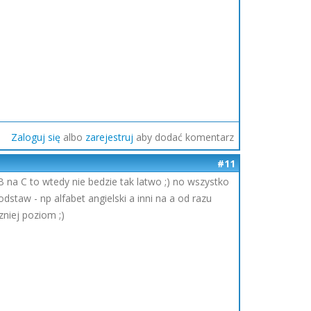
Zaloguj się
albo
zarejestruj
aby dodać komentarz
#11
 B na C to wtedy nie bedzie tak latwo ;) no wszystko
staw - np alfabet angielski a inni na a od razu
niej poziom ;)