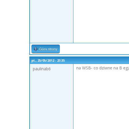
Góra strony
pt., 25/05/2012 - 23:35
na WSB- co dziwne na B egzam
paulinab6