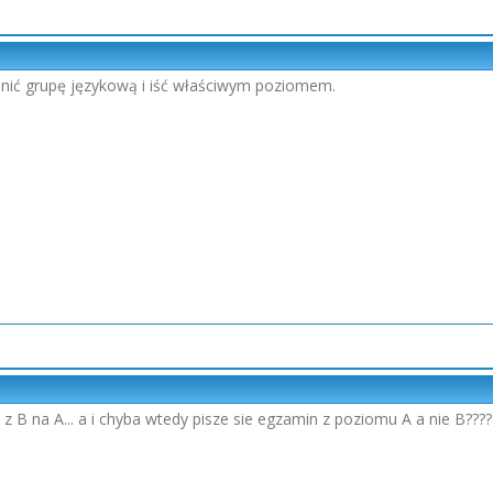
ienić grupę językową i iść właściwym poziomem.
z B na A... a i chyba wtedy pisze sie egzamin z poziomu A a nie B???? 