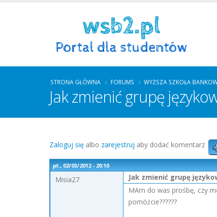
STRONA GŁÓWNA
FORUMS
WYŻSZA SZKOŁA BANKOW
Jak zmienić grupę języko
Zaloguj się
albo
zarejestruj
aby dodać komentarz
pt., 02/03/2012 - 20:10
Jak zmienić grupę język
Misia27
MAm do was prośbę, czy może
pomóżcie??????