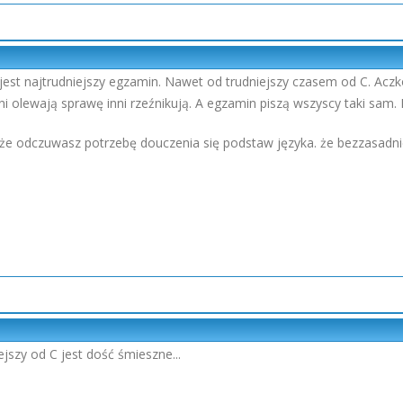
est najtrudniejszy egzamin. Nawet od trudniejszy czasem od C. Aczkol
i olewają sprawę inni rzeźnikują. A egzamin piszą wszyscy taki sam.
, że odczuwasz potrzebę douczenia się podstaw języka. że bezzasadnie
ejszy od C jest dość śmieszne...