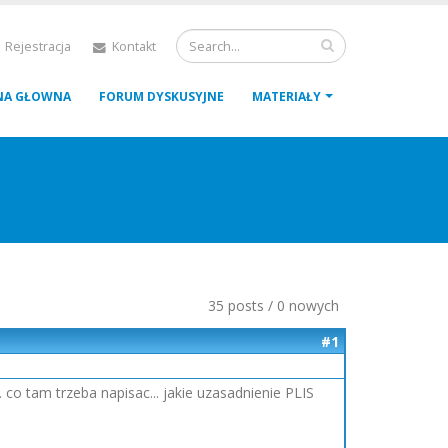
 Rejestracja
Kontakt
NA GŁOWNA
FORUM DYSKUSYJNE
MATERIAŁY
35 posts / 0 nowych
#1
o tam trzeba napisac... jakie uzasadnienie PLIS