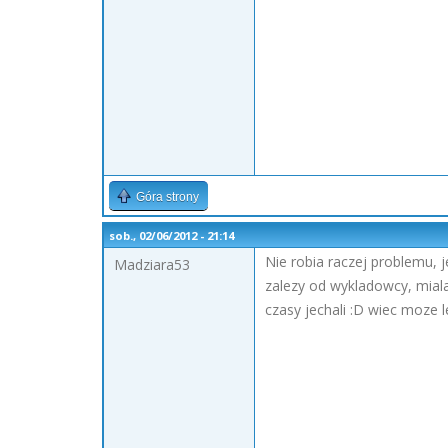
Góra strony
sob., 02/06/2012 - 21:14
Nie robia raczej problemu, j
Madziara53
zalezy od wykladowcy, miala
czasy jechali :D wiec moze 