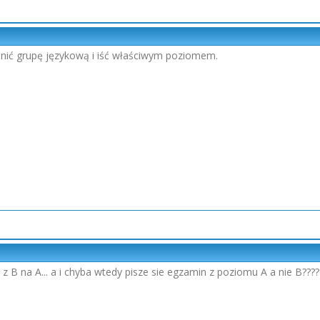
ienić grupę językową i iść właściwym poziomem.
z B na A... a i chyba wtedy pisze sie egzamin z poziomu A a nie B???? 