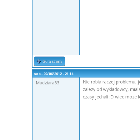
Góra strony
sob., 02/06/2012 - 21:14
Nie robia raczej problemu, j
Madziara53
zalezy od wykladowcy, miala
czasy jechali :D wiec moze 