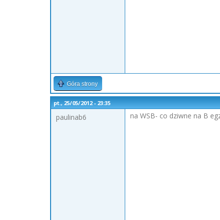
Góra strony
pt., 25/05/2012 - 23:35
na WSB- co dziwne na B egzam
paulinab6