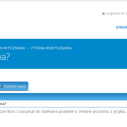
Logowanie |
STRO
A W POZNANIU
PYTANIA WSB POZNANIU
wa?
Ostatni wpis
owa?
 ktos z wa pisał do dziekana podanie o zmiane poziomu z jezyka... c