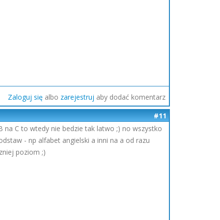
Zaloguj się
albo
zarejestruj
aby dodać komentarz
#11
 B na C to wtedy nie bedzie tak latwo ;) no wszystko
staw - np alfabet angielski a inni na a od razu
niej poziom ;)