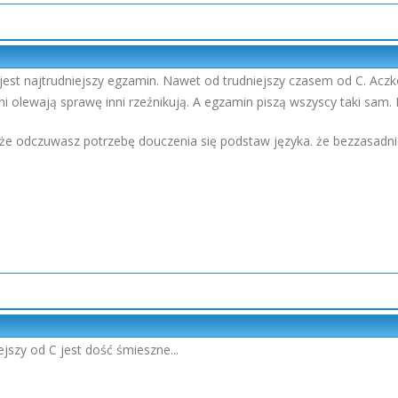
est najtrudniejszy egzamin. Nawet od trudniejszy czasem od C. Aczkol
i olewają sprawę inni rzeźnikują. A egzamin piszą wszyscy taki sam.
, że odczuwasz potrzebę douczenia się podstaw języka. że bezzasadnie
ejszy od C jest dość śmieszne...