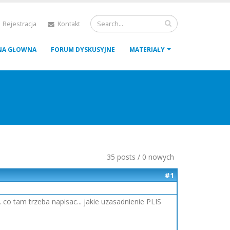
 Rejestracja
Kontakt
NA GŁOWNA
FORUM DYSKUSYJNE
MATERIAŁY
35 posts / 0 nowych
#1
o tam trzeba napisac... jakie uzasadnienie PLIS