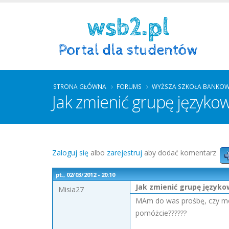
STRONA GŁÓWNA
FORUMS
WYŻSZA SZKOŁA BANKOW
Jak zmienić grupę języko
Zaloguj się
albo
zarejestruj
aby dodać komentarz
pt., 02/03/2012 - 20:10
Jak zmienić grupę język
Misia27
MAm do was prośbę, czy może
pomóżcie??????