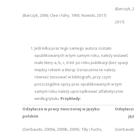
(Barczyk, 
(Barczyk, 2006; Clee i Fahy, 1993; Nowicki, 2017)
2017)
Jeśli kilka prac tego samego autora zostało
opublikowanych w tym samym roku, należy wstawić
małe litery a, b, c, d itd. po roku publikacji (bez spacji
między rokiem a literą). Oznaczenia te należy
również stosować w bibliografii, przy czym
poszczególne opisy prac opublikowanych w tym
samym roku należy uporządkować alfabetycznie
według tytułu.
Przykłady:
Odsyłacze w pracy tworzonej w języku
Odsyła
polskim
języku
(Gerbaudo, 2009a, 2009b, 2009c; Tilly i Fuchs,
(Gerbaudo,