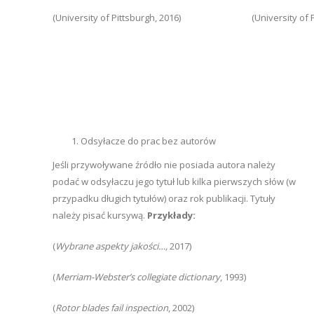
(University of Pittsburgh, 2016)
(University of 
Odsyłacze do prac bez autorów
Jeśli przywoływane źródło nie posiada autora należy
podać w odsyłaczu jego tytuł lub kilka pierwszych słów (w
przypadku długich tytułów) oraz rok publikacji. Tytuły
należy pisać kursywą.
Przykłady:
(
Wybrane aspekty jakości…,
2017)
(
Merriam-Webster’s collegiate dictionary
, 1993)
(
Rotor blades fail inspection
, 2002)