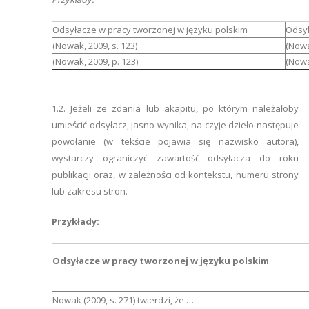
Odsyłacze w pracy tworzonej w języku polskim
Odsył
(Nowak, 2009, s. 123)
(Nowa
(Nowak, 2009, p. 123)
(Nowa
1.2. Jeżeli ze zdania lub akapitu, po którym należałoby
umieścić odsyłacz, jasno wynika, na czyje dzieło następuje
powołanie (w tekście pojawia się nazwisko autora),
wystarczy ograniczyć zawartość odsyłacza do roku
publikacji oraz, w zależności od kontekstu, numeru strony
lub zakresu stron.
Przykłady:
Odsyłacze w pracy tworzonej w języku polskim
Nowak (2009, s. 271) twierdzi, że …