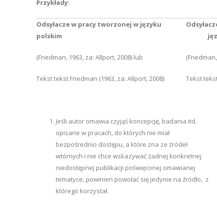
Przykłady:
Odsyłacze w pracy tworzonej w języku
Odsyła
polskim
języku
(Friedman, 1963, za: Allport, 2008) lub
(Friedman, 
Tekst tekst Friedman (1963, za: Allport, 2008)
Tekst tekst
Jeśli autor omawia czyjąś koncepcję, badania itd.
opisane w pracach, do których nie miał
bezpośrednio dostępu, a które zna ze źródeł
wtórnych i nie chce wskazywać żadnej konkretnej
niedostępnej publikacji poświęconej omawianej
tematyce, powinien powołać się jedynie na źródło, z
którego korzystał.