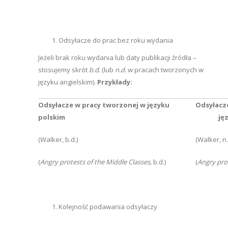
Odsyłacze do prac bez roku wydania
Jeżeli brak roku wydania lub daty publikacji źródła –
stosujemy skrót
b.d.
(lub
n.d.
w pracach tworzonych w
języku angielskim).
Przykłady:
Odsyłacze w pracy tworzonej w języku
Odsyła
polskim
języku
(Walker, b.d.)
(Walker, n.
(
Angry protests of the Middle Classes,
b.d.)
(
Angry prot
Kolejność podawania odsyłaczy