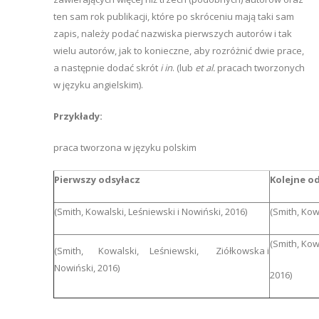
ten sam rok publikacji, które po skróceniu mają taki sam
zapis, należy podać nazwiska pierwszych autorów i tak
wielu autorów, jak to konieczne, aby rozróżnić dwie prace,
a następnie dodać skrót
i in
. (lub
et al.
pracach tworzonych
w języku angielskim).
Przykłady:
praca tworzona w języku polskim
Pierwszy odsyłacz
Kolejne o
(Smith, Kowalski, Leśniewski i Nowiński, 2016)
(Smith, Kow
(Smith, Kow
(Smith, Kowalski, Leśniewski, Ziółkowska i
Nowiński, 2016)
2016)