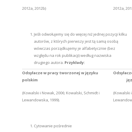
2012a, 2012b)
2012a, 201
Jeśli odwołujemy się do więcej niż jednej pozycji kilku
autorów, z których pierwszy jest tą samą osobą
wówczas porządkujemy je alfabetycznie (bez
względu na rok publikacji) według nazwiska
drugiego autora.
Przykłady:
Odsyłacze w pracy tworzonej w języku
Odsyła
polskim
języku
(Kowalski i Nowak, 2006; Kowalski, Schmidt i
(Kowalski 
Lewandowska, 1999).
Lewandows
Cytowanie pośrednie