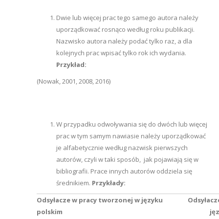
Dwie lub więcej prac tego samego autora należy
uporządkować rosnąco według roku publikacji.
Nazwisko autora należy podać tylko raz, a dla
kolejnych prac wpisać tylko rok ich wydania.
Przykład:
(Nowak, 2001, 2008, 2016)
W przypadku odwoływania się do dwóch lub więcej
prac w tym samym nawiasie należy uporządkować
je alfabetycznie według nazwisk pierwszych
autorów, czyli w taki sposób, jak pojawiają się w
bibliografii. Prace innych autorów oddziela się
średnikiem.
Przykłady:
Odsyłacze w pracy tworzonej w języku
Odsyła
polskim
języku