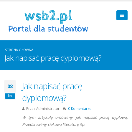
STRONA GŁÓWNA
Jak napisać pracę dyplomową?
Jak napisać pracę
08
dyplomową?
lip
Przez
Administrator
0 Komentarzs
W tym artykulę omówimy jak napisać pracę dyplową.
Przedstawimy ciekawą literaturę itp.