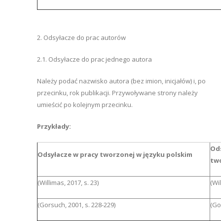
2. Odsyłacze do prac autorów
2.1. Odsyłacze do prac jednego autora
Należy podać nazwisko autora (bez imion, inicjałów) i, po
przecinku, rok publikacji. Przywoływane strony należy
umieścić po kolejnym przecinku.
Przykłady:
O
Odsyłacze w pracy tworzonej w języku polskim
two
(Willimas, 2017, s. 23)
(Wil
(Gorsuch, 2001, s. 228-229)
(Go