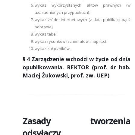
wykaz wykorzystanych aktów prawnych (w
uzasadnionych przypadkach);
wykaz źródeł internetowych (z datą publikacji bądź
pobrania);
wykaz tabel;
wykaz rysunków (schematów, map itp.);
wykaz załączników.
§ 4 Zarządzenie wchodzi w życie od dnia
opublikowania. REKTOR (prof. dr hab.
Maciej Żukowski, prof. zw. UEP)
Zasady tworzenia
odsyłaczy