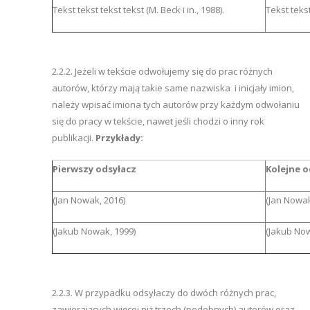
Tekst tekst tekst tekst (M. Beck i in., 1988).
Tekst tekst
2.2.2. Jeżeli w tekście odwołujemy się do prac różnych
autorów, którzy mają takie same nazwiska i inicjały imion,
należy wpisać imiona tych autorów przy każdym odwołaniu
się do pracy w tekście, nawet jeśli chodzi o inny rok
publikacji.
Przykłady:
Pierwszy odsyłacz
Kolejne 
(Jan Nowak, 2016)
(Jan Nowak
(Jakub Nowak, 1999)
(Jakub Now
2.2.3. W przypadku odsyłaczy do dwóch różnych prac,
zawierających więcej niż trzech (podobnych) autorów oraz