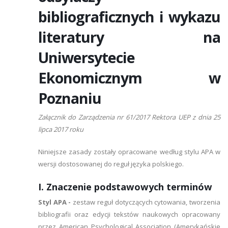
bibliograficznych i wykazu
literatury na
Uniwersytecie
Ekonomicznym w
Poznaniu
Załącznik do Zarządzenia nr 61/2017 Rektora UEP z dnia 25
lipca 2017 roku
Niniejsze zasady zostały opracowane według stylu APA w
wersji dostosowanej do reguł języka polskiego.
I. Znaczenie podstawowych terminów
Styl APA -
zestaw reguł dotyczących cytowania, tworzenia
bibliografii oraz edycji tekstów naukowych opracowany
przez American Psychological Association (Amerykańskie