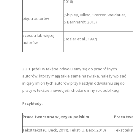
2016)
(Shipley, Billino, Sterzer, Weidauer,
pięciu autorów
& Bernhardt, 2013)
sześciu lub więcej
(Rosler et al., 1997)
autorów
2.2.1. Jeżeli w tekście odwołujemy się do prac różnych
autorów, którzy mają takie same nazwiska, należy wpisać
inicjały imion tych autorów przy każdym odwołaniu się do
pracy w tekście, nawet jeśli chodzi o inny rok publikacji.
Przykłady:
Praca tworzona w języku polskim
Praca tw
Tekst tekst (C. Beck, 2011). Tekst (U. Beck, 2013).
Tekst tekst