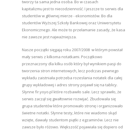
tworzy ta sama jedna osoba. Bo w czasach
kapitalizmu jest to niecodzienność. I jeszcze to serwis dla
studentów w głównej mierze - ekonomistów. Bo dla
studentów Wyższej Szkoły Bankowej oraz Uniwersytetu
Ekonomicznego. Ale może to przełamanie zasady, że kasa
nie zawsze jest najważniejsza.
Nasze początki sięgają roku 2007/2008 w którym powstał
mały serwis z kilkoma notatkami. Początkowo
przeznaczony dla kilku osób który był wynikiem pasji do
tworzenia stron internetowych, lecz podczas pewnego
wykładu zaistniała potrzeba rozesłania notatek dla całej
grupy wykładowej i adres strony pojawił się na tablicy.
Słynne fir.yoyo.pl które rozbawiło sale. Lecz sprawiło, że
serwis zaczął się gwałtownie rozwijać. Zbudowała się
grupa studentów które promowało stronę i organizowało
świetne notatki. Słynne testy, które nie wiadomo skąd
wzięte, dawały studentom piątki z egzaminów. Lecz nie
zawsze było różowo. Większość pojawiała się dopiero od