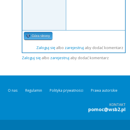
Góra strony
Zaloguj się
albo
zarejestruj
aby dodać komentarz
Zaloguj się
albo
zarejestruj
aby dodać komentarz
O nas
Regulamin
Polityka prywatności
Prawa autorskie
KONTAKT
pomoc@wsb2.pl