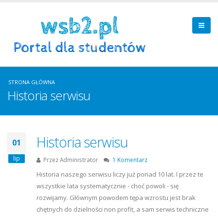
STRONA GŁÓWNA
Historia serwisu
Historia serwisu
01
lip
Przez
Administrator
1 Komentarz
Historia naszego serwisu liczy już ponad 10 lat. I przez te
wszystkie lata systematycznie - choć powoli - się
rozwijamy. Głównym powodem tępa wzrostu jest brak
chętnych do dzielności non profit, a sam serwis techniczne