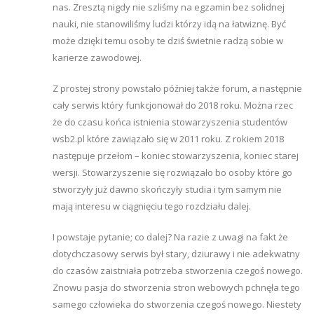
nas. Zresztą nigdy nie szliśmy na egzamin bez solidnej
nauki, nie stanowiliśmy ludzi którzy idą na łatwiznę. Być
może dzięki temu osoby te dziś świetnie radzą sobie w
karierze zawodowej.
Z prostej strony powstało później także forum, a następnie
cały serwis który funkcjonował do 2018 roku. Można rzec
że do czasu końca istnienia stowarzyszenia studentów
wsb2.pl które zawiązało się w 2011 roku. Z rokiem 2018
następuje przełom – koniec stowarzyszenia, koniec starej
wersji. Stowarzyszenie się rozwiązało bo osoby które go
stworzyły już dawno skończyły studia i tym samym nie
mają interesu w ciągnięciu tego rozdziału dalej.
I powstaje pytanie; co dalej? Na razie z uwagi na fakt że
dotychczasowy serwis był stary, dziurawy i nie adekwatny
do czasów zaistniała potrzeba stworzenia czegoś nowego.
Znowu pasja do stworzenia stron webowych pchnęła tego
samego człowieka do stworzenia czegoś nowego. Niestety