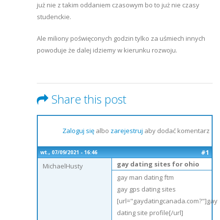
już nie z takim oddaniem czasowym bo to już nie czasy
studenckie.
Ale miliony poświęconych godzin tylko za uśmiech innych
powoduje że dalej idziemy w kierunku rozwoju.
Share this post
Zaloguj się
albo
zarejestruj
aby dodać komentarz
#1
wt., 07/09/2021 - 16:46
gay dating sites for ohio
MichaelHusty
gay man dating ftm
gay gps dating sites
[url="gaydatingcanada.com?"]gay
dating site profile[/url]