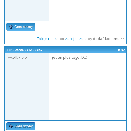
Góra strony
Zaloguj się
albo
zarejestruj
aby dodać komentarz
#67
pon., 25/06/2012 - 20:32
jeden plus tego :D:D
ewelka512
Góra strony