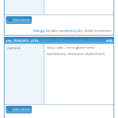
Góra strony
Zaloguj się
albo
zarejestruj
aby dodać komentarz
#63
sob., 25/02/2012 - 22:59
dasz rade....nie w glowie temu
ciania14
wykladowcy oblewanie studentow:0
Góra strony