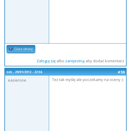
Góra strony
Zaloguj się
albo
zarejestruj
aby dodać komentarz
#58
ndz., 29/01/2012 - 22:56
Też tak myślę ale poczekamy na oceny :)
easierone