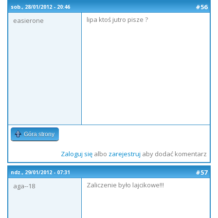
#56
sob., 28/01/2012 - 20:46
lipa ktoś jutro pisze ?
easierone
Góra strony
Zaloguj się
albo
zarejestruj
aby dodać komentarz
#57
ndz., 29/01/2012 - 07:31
Zaliczenie było lajcikowe!!!
aga--18