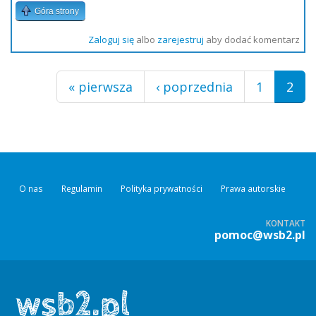
Góra strony
Zaloguj się
albo
zarejestruj
aby dodać komentarz
Strony
« pierwsza
‹ poprzednia
1
2
O nas
Regulamin
Polityka prywatności
Prawa autorskie
KONTAKT
pomoc@wsb2.pl