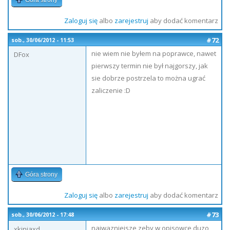
Góra strony
Zaloguj się
albo
zarejestruj
aby dodać komentarz
#72
sob., 30/06/2012 - 11:53
nie wiem nie byłem na poprawce, nawet
DFox
pierwszy termin nie był najgorszy, jak
sie dobrze postrzela to można ugrać
zaliczenie :D
Góra strony
Zaloguj się
albo
zarejestruj
aby dodać komentarz
#73
sob., 30/06/2012 - 17:48
najwazniejsze zeby w opisowce duzo
xkiniaxd