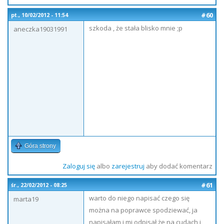
#60
pt., 10/02/2012 - 11:54
szkoda , że stała blisko mnie ;p
aneczka19031991
Góra strony
Zaloguj się
albo
zarejestruj
aby dodać komentarz
#61
śr., 22/02/2012 - 08:25
warto do niego napisać czego się
marta19
można na poprawce spodziewać, ja
napisałam i mi odpisał że na cudach i