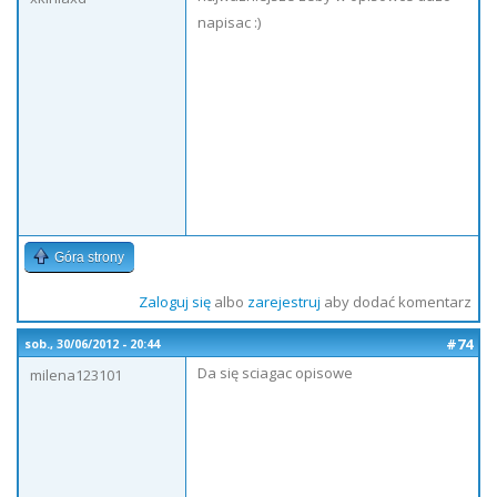
napisac :)
Góra strony
Zaloguj się
albo
zarejestruj
aby dodać komentarz
#74
sob., 30/06/2012 - 20:44
Da się sciagac opisowe
milena123101