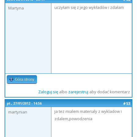
uczyłam się z jego wykładów i zdałam
Martyna
Góra strony
Zaloguj się
albo
zarejestruj
aby dodać komentarz
#53
pt., 27/01/2012 - 14:56
ja tez mialem materialy z wykladow i
martynian
zdalem,powodzenia