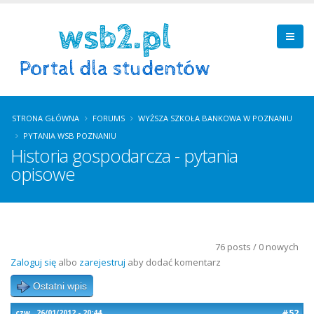
STRONA GŁÓWNA
FORUMS
WYŻSZA SZKOŁA BANKOWA W POZNANIU
PYTANIA WSB POZNANIU
Historia gospodarcza - pytania
opisowe
76 posts / 0 nowych
Zaloguj się
albo
zarejestruj
aby dodać komentarz
Ostatni wpis
#52
czw., 26/01/2012 - 20:44