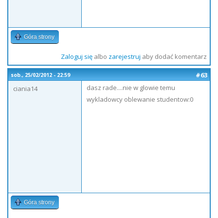
Góra strony
Zaloguj się
albo
zarejestruj
aby dodać komentarz
#63
sob., 25/02/2012 - 22:59
dasz rade....nie w glowie temu
ciania14
wykladowcy oblewanie studentow:0
Góra strony