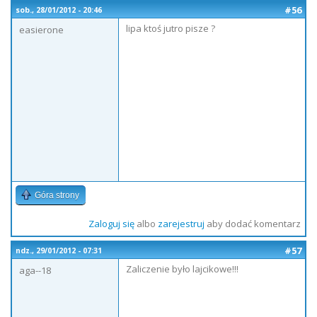
#56
sob., 28/01/2012 - 20:46
lipa ktoś jutro pisze ?
easierone
Góra strony
Zaloguj się
albo
zarejestruj
aby dodać komentarz
#57
ndz., 29/01/2012 - 07:31
Zaliczenie było lajcikowe!!!
aga--18