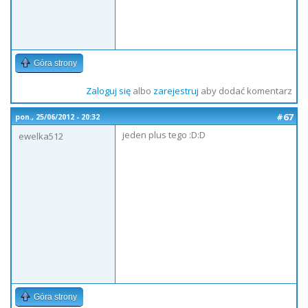
Góra strony
Zaloguj się
albo
zarejestruj
aby dodać komentarz
#67
pon., 25/06/2012 - 20:32
jeden plus tego :D:D
ewelka512
Góra strony