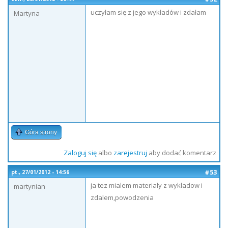
uczyłam się z jego wykładów i zdałam
Martyna
Góra strony
Zaloguj się
albo
zarejestruj
aby dodać komentarz
#53
pt., 27/01/2012 - 14:56
ja tez mialem materialy z wykladow i
martynian
zdalem,powodzenia