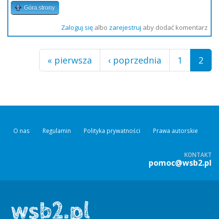
Góra strony
Zaloguj się
albo
zarejestruj
aby dodać komentarz
Strony
« pierwsza
‹ poprzednia
1
2
O nas
Regulamin
Polityka prywatności
Prawa autorskie
KONTAKT
pomoc@wsb2.pl