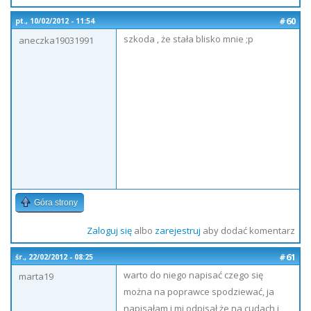
#60
pt., 10/02/2012 - 11:54
szkoda , że stała blisko mnie ;p
aneczka19031991
Góra strony
Zaloguj się
albo
zarejestruj
aby dodać komentarz
#61
śr., 22/02/2012 - 08:25
warto do niego napisać czego się
marta19
można na poprawce spodziewać, ja
napisałam i mi odpisał że na cudach i