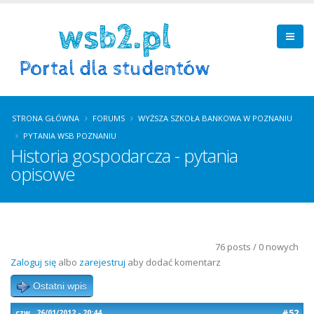
STRONA GŁÓWNA
FORUMS
WYŻSZA SZKOŁA BANKOWA W POZNANIU
PYTANIA WSB POZNANIU
Historia gospodarcza - pytania
opisowe
76 posts / 0 nowych
Zaloguj się
albo
zarejestruj
aby dodać komentarz
Ostatni wpis
#52
czw., 26/01/2012 - 20:44