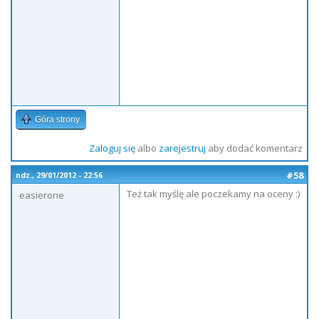
Góra strony
Zaloguj się
albo
zarejestruj
aby dodać komentarz
#58
ndz., 29/01/2012 - 22:56
Też tak myślę ale poczekamy na oceny :)
easierone