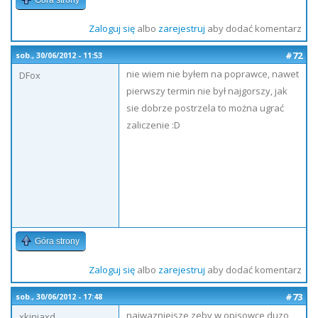
Góra strony
Zaloguj się
albo
zarejestruj
aby dodać komentarz
#72
sob., 30/06/2012 - 11:53
nie wiem nie byłem na poprawce, nawet
DFox
pierwszy termin nie był najgorszy, jak
sie dobrze postrzela to można ugrać
zaliczenie :D
Góra strony
Zaloguj się
albo
zarejestruj
aby dodać komentarz
#73
sob., 30/06/2012 - 17:48
najwazniejsze zeby w opisowce duzo
xkiniaxd