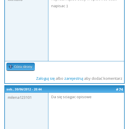
napisac :)
Góra strony
Zaloguj się
albo
zarejestruj
aby dodać komentarz
#74
sob., 30/06/2012 - 20:44
Da się sciagac opisowe
milena123101