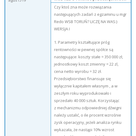
agus1519
Czy ktoś zna może rozwiązania
następujących zadań z egzaminu u mgr
Redo WSB TORUŃ? LICZĘ NA WAS:)
WERSJA I
1. Parametry kształtujące próg
rentowności w pewnej spółce są
następujące: koszty stałe = 350 000 zł,
jednostkowy koszt zmienny = 22 zl,
cena netto wyrobu = 32 zł.
Przedsiębiorstwo finansuje się
wyłącznie kapitałem własnym , a w
zeszłym roku wyprodukowało i
sprzedało 40 000 sztuk. Korzystając
z mechanizmu odpowiedniej dźwigni
należy ustalić, o ile procent wzrośnie
zysk operacyjny, jeżeli analiza rynku
wykazała, że nastąpi 10% wzrost