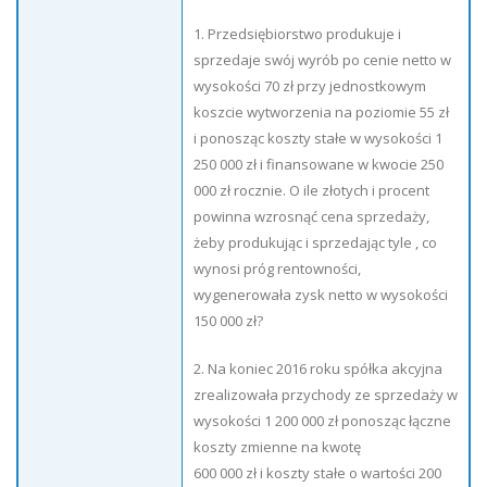
1. Przedsiębiorstwo produkuje i
sprzedaje swój wyrób po cenie netto w
wysokości 70 zł przy jednostkowym
koszcie wytworzenia na poziomie 55 zł
i ponosząc koszty stałe w wysokości 1
250 000 zł i finansowane w kwocie 250
000 zł rocznie. O ile złotych i procent
powinna wzrosnąć cena sprzedaży,
żeby produkując i sprzedając tyle , co
wynosi próg rentowności,
wygenerowała zysk netto w wysokości
150 000 zł?
2. Na koniec 2016 roku spółka akcyjna
zrealizowała przychody ze sprzedaży w
wysokości 1 200 000 zł ponosząc łączne
koszty zmienne na kwotę
600 000 zł i koszty stałe o wartości 200