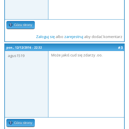
Góra strony
Zaloguj się
albo
zarejestruj
aby dodać komentarz
#3
pon., 12/12/2016 - 22:32
Może jakiś cud się zdarzy .oo.
agus1519
Góra strony