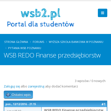
STRONA GŁÓWNA
FORUMS
WYŻSZA SZKOŁA BANKOWA W POZNANIU
PYTANIA WSB POZNANIU
WSB REDO Finanse przedsiębiorstw
3 wpisów / 0 nowych
Zaloguj się
albo
zarejestruj
aby dodać komentarz
Ostatni wpis
#1
pon., 12/12/2016 - 21:15
WSB REDO Finanse przedsiębiorstw