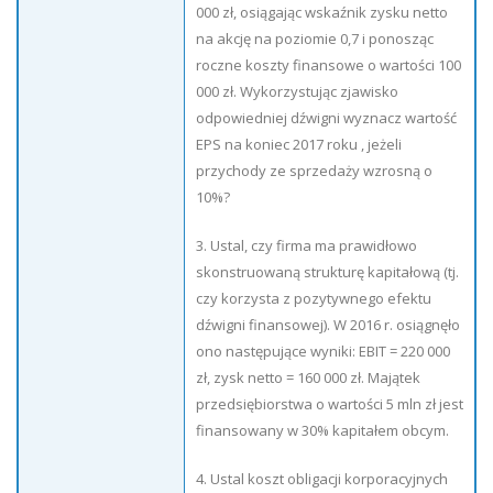
000 zł, osiągając wskaźnik zysku netto
na akcję na poziomie 0,7 i ponosząc
roczne koszty finansowe o wartości 100
000 zł. Wykorzystując zjawisko
odpowiedniej dźwigni wyznacz wartość
EPS na koniec 2017 roku , jeżeli
przychody ze sprzedaży wzrosną o
10%?
3. Ustal, czy firma ma prawidłowo
skonstruowaną strukturę kapitałową (tj.
czy korzysta z pozytywnego efektu
dźwigni finansowej). W 2016 r. osiągnęło
ono następujące wyniki: EBIT = 220 000
zł, zysk netto = 160 000 zł. Majątek
przedsiębiorstwa o wartości 5 mln zł jest
finansowany w 30% kapitałem obcym.
4. Ustal koszt obligacji korporacyjnych