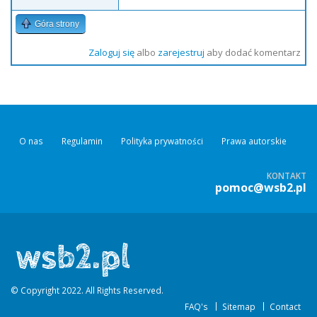
Góra strony
Zaloguj się
albo
zarejestruj
aby dodać komentarz
O nas
Regulamin
Polityka prywatności
Prawa autorskie
KONTAKT
pomoc@wsb2.pl
© Copyright 2022. All Rights Reserved.
FAQ's
Sitemap
Contact