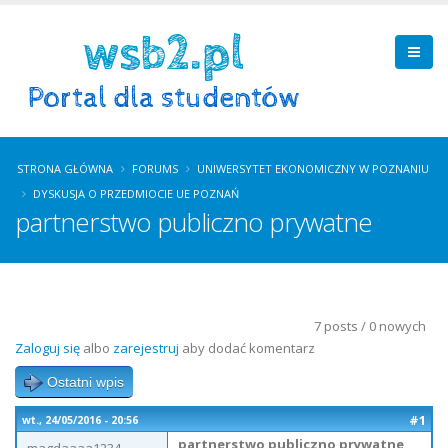
STRONA GŁÓWNA
FORUMS
UNIWERSYTET EKONOMICZNY W POZNANIU
DYSKUSJA O PRZEDMIOCIE UE POZNAŃ
partnerstwo publiczno prywatne
7 posts / 0 nowych
Zaloguj się
albo
zarejestruj
aby dodać komentarz
Ostatni wpis
#1
wt., 24/05/2016 - 20:56
partnerstwo publiczno prywatne