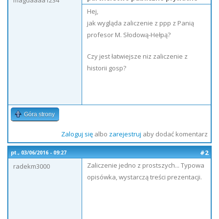
magdaaaa1234
Hej,
jak wygląda zaliczenie z ppp z Panią
profesor M. Słodową-Hełpą?
Czy jest łatwiejsze niz zaliczenie z
historii gosp?
Góra strony
Zaloguj się
albo
zarejestruj
aby dodać komentarz
#2
pt., 03/06/2016 - 09:27
Zaliczenie jedno z prostszych... Typowa
radekm3000
opisówka, wystarczą treści prezentacji.