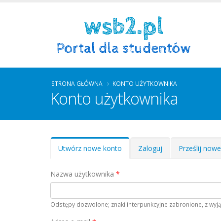
STRONA GŁÓWNA
KONTO UŻYTKOWNIKA
Konto użytkownika
Zakładki podstawowe
Utwórz nowe konto
(aktywna
Zaloguj
Prześlij now
karta)
Nazwa użytkownika
*
Odstępy dozwolone; znaki interpunkcyjne zabronione, z wyją