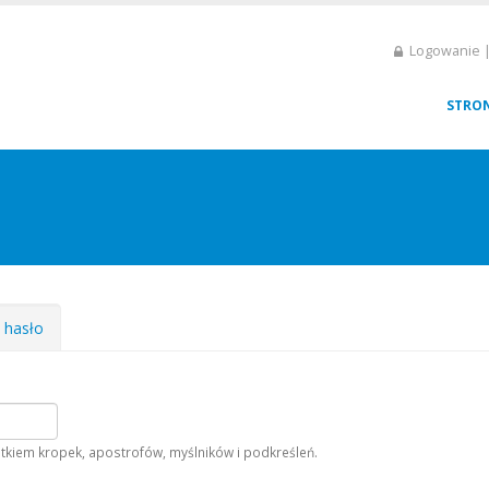
Logowanie |
STRO
e hasło
tkiem kropek, apostrofów, myślników i podkreśleń.