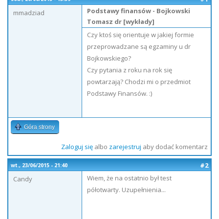
Podstawy finansów - Bojkowski
mmadziad
Tomasz dr [wykłady]
Czy ktoś się orientuje w jakiej formie
przeprowadzane są egzaminy u dr
Bojkowskiego?
Czy pytania z roku na rok się
powtarzają? Chodzi mi o przedmiot
Podstawy Finansów. :)
Góra strony
Zaloguj się
albo
zarejestruj
aby dodać komentarz
#2
wt., 23/06/2015 - 21:40
Wiem, że na ostatnio był test
Candy
półotwarty. Uzupełnienia...