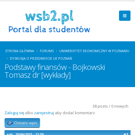
STRONA GŁÓWNA
FORUMS
UNIWERSYTET EKONOMICZNY W POZNANIU
DYSKUSJA O PRZEDMIOCIE UE POZNAŃ
Podstawy finansów - Bojkowski
Tomasz dr [wykłady]
38 posts / 0 nowych
Zaloguj się
albo
zarejestruj
aby dodać komentarz
Ostatni wpis
#1
sob., 20/06/2015 - 13:39