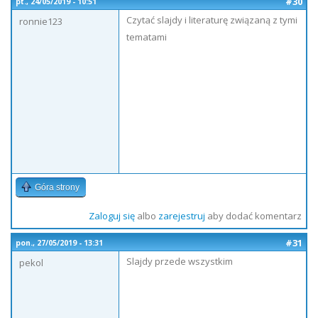
#30
pt., 24/05/2019 - 10:51
Czytać slajdy i literaturę związaną z tymi
ronnie123
tematami
Góra strony
Zaloguj się
albo
zarejestruj
aby dodać komentarz
#31
pon., 27/05/2019 - 13:31
Slajdy przede wszystkim
pekol