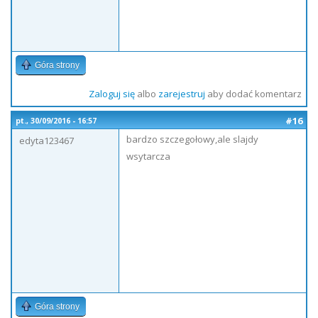
Góra strony
Zaloguj się
albo
zarejestruj
aby dodać komentarz
#16
pt., 30/09/2016 - 16:57
bardzo szczegołowy,ale slajdy
edyta123467
wsytarcza
Góra strony