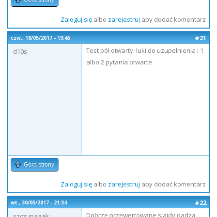
Góra strony
Zaloguj się
albo
zarejestruj
aby dodać komentarz
#21
czw., 18/05/2017 - 19:45
Test pół otwarty: luki do uzupełnienia i 1
d10s
albo 2 pytania otwarte
Góra strony
Zaloguj się
albo
zarejestruj
aby dodać komentarz
#22
wt., 30/05/2017 - 21:34
Dobrze przewertowane slajdy dadzą
szczupaaak