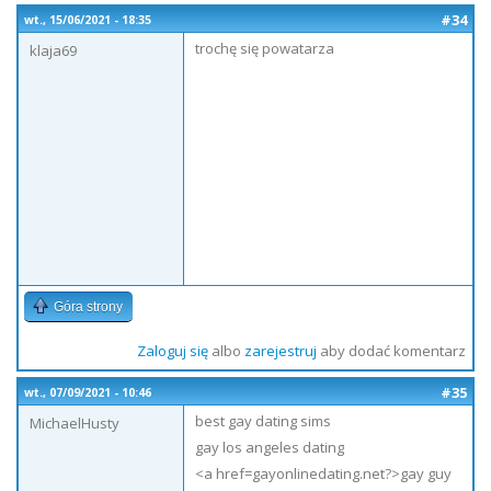
#34
wt., 15/06/2021 - 18:35
trochę się powatarza
klaja69
Góra strony
Zaloguj się
albo
zarejestruj
aby dodać komentarz
#35
wt., 07/09/2021 - 10:46
best gay dating sims
MichaelHusty
gay los angeles dating
<a href=gayonlinedating.net?>gay guy