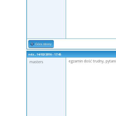
Góra strony
ndz., 14/02/2016 - 17:45
egzamin dość trudny, pytani
masters