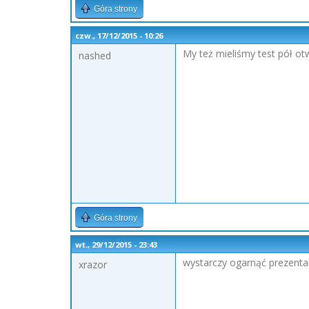
Góra strony
czw., 17/12/2015 - 10:26
My też mieliśmy test pół ot
nashed
Góra strony
wt., 29/12/2015 - 23:43
wystarczy ogarnąć prezenta
xrazor