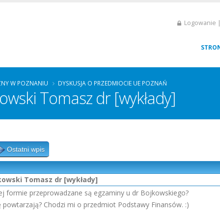
Logowanie |
STRO
ZNY W POZNANIU
DYSKUSJA O PRZEDMIOCIE UE POZNAŃ
owski Tomasz dr [wykłady]
Ostatni wpis
kowski Tomasz dr [wykłady]
kiej formie przeprowadzane są egzaminy u dr Bojkowskiego?
ię powtarzają? Chodzi mi o przedmiot Podstawy Finansów. :)