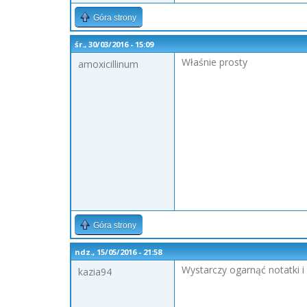
Góra strony
śr., 30/03/2016 - 15:09
Właśnie prosty
amoxicillinum
Góra strony
ndz., 15/05/2016 - 21:58
Wystarczy ogarnąć notatki i n
kazia94