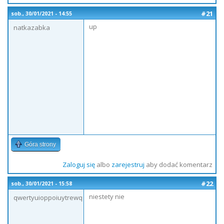
#21
sob., 30/01/2021 - 14:55
up
natkazabka
Góra strony
Zaloguj się
albo
zarejestruj
aby dodać komentarz
#22
sob., 30/01/2021 - 15:58
niestety nie
qwertyuioppoiuytrewq