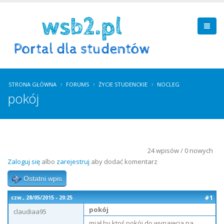
STRONA GŁÓWNA
FORUMS
ŻYCIE STUDENCKIE
NOCLEG
pokój
24 wpisów / 0 nowych
Zaloguj się
albo
zarejestruj
aby dodać komentarz
Ostatni wpis
#1
czw., 28/05/2015 - 20:25
pokój
claudiaa95
miał by ktoś pokój do wynajęcia na