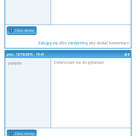
Góra strony
Zaloguj się
albo
zarejestruj
aby dodać komentarz
#3
pon., 12/10/2015 - 19:47
Dołanczam sie do pytania:)
jujajola
Góra strony