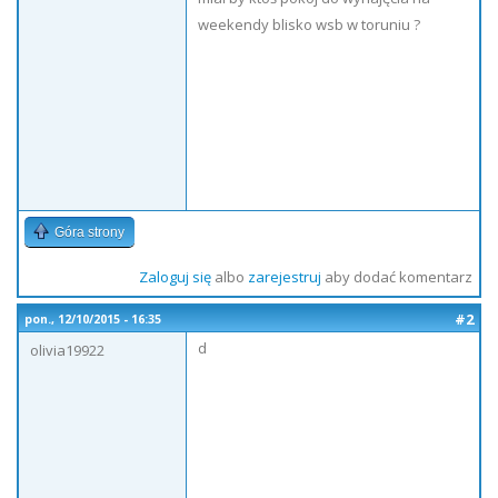
weekendy blisko wsb w toruniu ?
Góra strony
Zaloguj się
albo
zarejestruj
aby dodać komentarz
#2
pon., 12/10/2015 - 16:35
d
olivia19922