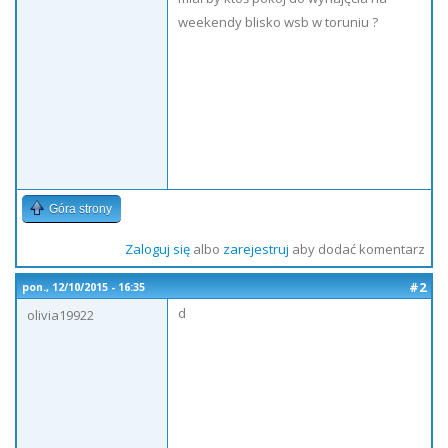
weekendy blisko wsb w toruniu ?
Góra strony
Zaloguj się
albo
zarejestruj
aby dodać komentarz
#2
pon., 12/10/2015 - 16:35
d
olivia19922