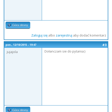
Góra strony
Zaloguj się
albo
zarejestruj
aby dodać komentarz
#3
pon., 12/10/2015 - 19:47
Dołanczam sie do pytania:)
jujajola
Góra strony