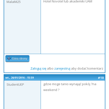
Hotel Novotel lub akademiki UAM
MalaMi25
Góra strony
Zaloguj się
albo
zarejestruj
aby dodać komentarz
#10
wt., 26/01/2016 - 15:59
gdzie moge tanio wynająć pokój ?na
StudentUEP
weekend ?