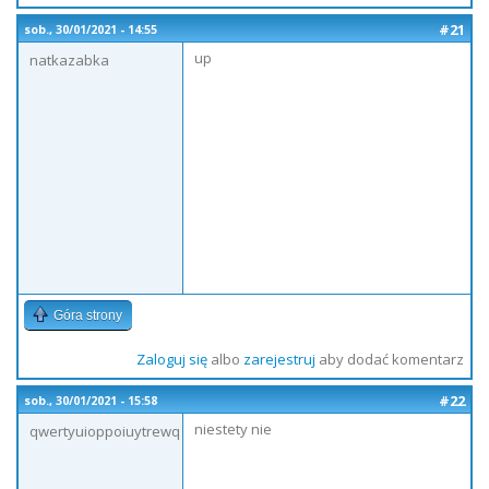
#21
sob., 30/01/2021 - 14:55
up
natkazabka
Góra strony
Zaloguj się
albo
zarejestruj
aby dodać komentarz
#22
sob., 30/01/2021 - 15:58
niestety nie
qwertyuioppoiuytrewq