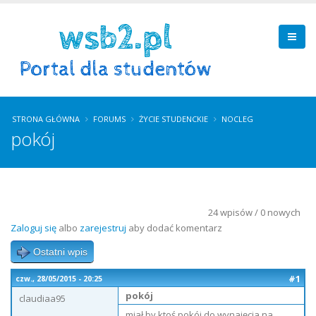
STRONA GŁÓWNA
FORUMS
ŻYCIE STUDENCKIE
NOCLEG
pokój
24 wpisów / 0 nowych
Zaloguj się
albo
zarejestruj
aby dodać komentarz
Ostatni wpis
#1
czw., 28/05/2015 - 20:25
pokój
claudiaa95
miał by ktoś pokój do wynajęcia na