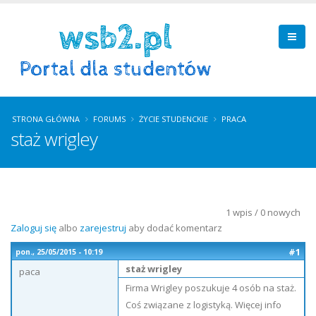
STRONA GŁÓWNA
FORUMS
ŻYCIE STUDENCKIE
PRACA
staż wrigley
1 wpis / 0 nowych
Zaloguj się
albo
zarejestruj
aby dodać komentarz
#1
pon., 25/05/2015 - 10:19
staż wrigley
paca
Firma Wrigley poszukuje 4 osób na staż.
Coś związane z logistyką. Więcej info