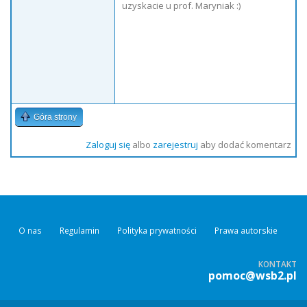
uzyskacie u prof. Maryniak :)
Góra strony
Zaloguj się
albo
zarejestruj
aby dodać komentarz
O nas
Regulamin
Polityka prywatności
Prawa autorskie
KONTAKT
pomoc@wsb2.pl