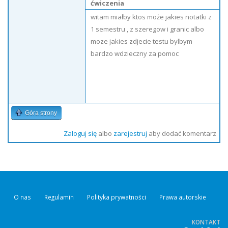
ćwiczenia
witam miałby ktos może jakies notatki z
1 semestru , z szeregow i granic albo
moze jakies zdjecie testu bylbym
bardzo wdzieczny za pomoc
Góra strony
Zaloguj się
albo
zarejestruj
aby dodać komentarz
O nas
Regulamin
Polityka prywatności
Prawa autorskie
KONTAKT