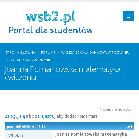
STRONA GŁÓWNA
FORUMS
WYŻSZA SZKOŁA BANKOWA W POZNANIU
PYTANIA WSB POZNANIU
Joanna Pomianowska matematyka
ćwiczenia
1 wpis / 0 nowych
Zaloguj się
albo
zarejestruj
aby dodać komentarz
#1
pon., 06/10/2014 - 18:11
Joanna Pomianowska matematyka
Whelan