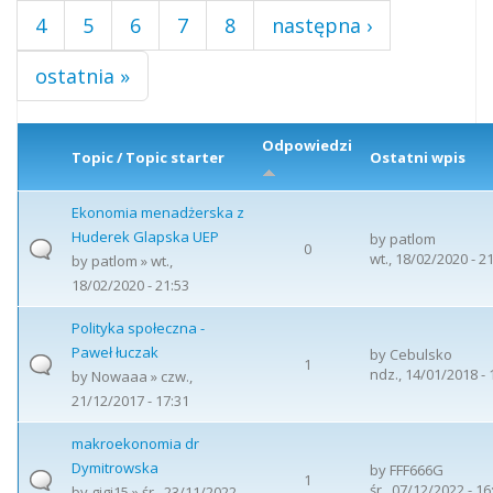
4
5
6
7
8
następna ›
ostatnia »
Odpowiedzi
Topic / Topic starter
Ostatni wpis
Ekonomia menadżerska z
Huderek Glapska UEP
by
patlom
0
wt., 18/02/2020 - 2
by
patlom
» wt.,
18/02/2020 - 21:53
Polityka społeczna -
Paweł łuczak
by
Cebulsko
1
ndz., 14/01/2018 - 
by
Nowaaa
» czw.,
21/12/2017 - 17:31
makroekonomia dr
Dymitrowska
by
FFF666G
1
śr., 07/12/2022 - 16
by
gigi15
» śr., 23/11/2022 -