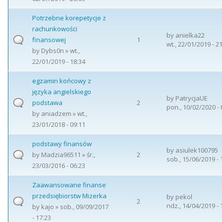
Potrzebne korepetycje z
rachunkowości
by
anielka22
finansowej
1
wt., 22/01/2019 - 2
by
Dybs0n
» wt.,
22/01/2019 - 18:34
egzamin końcowy z
języka angielskiego
by
PatrycjaUE
podstawa
2
pon., 10/02/2020 - 
by
aniadzem
» wt.,
23/01/2018 - 09:11
podstawy finansów
by
asiulek100795
by
Madzia96511
» śr.,
2
sob., 15/06/2019 - 
23/03/2016 - 06:23
Zaawansowane finanse
przedsiębiorstw Mizerka
by
pekol
2
ndz., 14/04/2019 - 
by
kajo
» sob., 09/09/2017
- 17:23