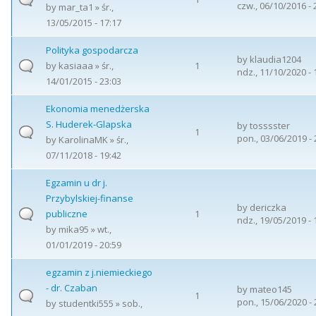
czw., 06/10/2016 - 
by
mar_ta1
» śr.,
13/05/2015 - 17:17
Polityka gospodarcza
by
klaudia1204
by
kasiaaa
» śr.,
1
ndz., 11/10/2020 - 
14/01/2015 - 23:03
Ekonomia menedżerska
S. Huderek-Glapska
by
tosssster
1
pon., 03/06/2019 - 
by
KarolinaMK
» śr.,
07/11/2018 - 19:42
Egzamin u dr j.
Przybylskiej-finanse
by
dericzka
publiczne
1
ndz., 19/05/2019 - 
by
mika95
» wt.,
01/01/2019 - 20:59
egzamin z j.niemieckiego
- dr. Czaban
by
mateo145
1
pon., 15/06/2020 - 
by
studentki555
» sob.,