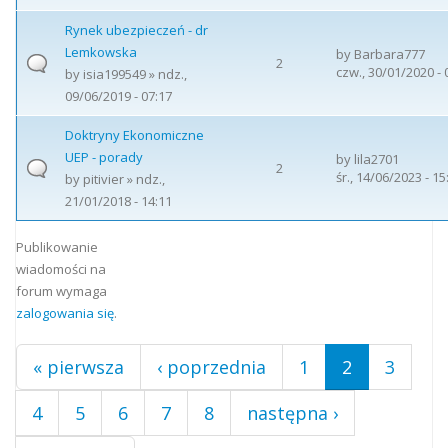
Rynek ubezpieczeń - dr
Lemkowska
by
Barbara777
2
czw., 30/01/2020 - 
by
isia199549
» ndz.,
09/06/2019 - 07:17
Doktryny Ekonomiczne
UEP - porady
by
lila2701
2
śr., 14/06/2023 - 15
by
pitivier
» ndz.,
21/01/2018 - 14:11
Strony
Publikowanie
wiadomości na
forum wymaga
zalogowania się
.
« pierwsza
‹ poprzednia
1
2
3
4
5
6
7
8
następna ›