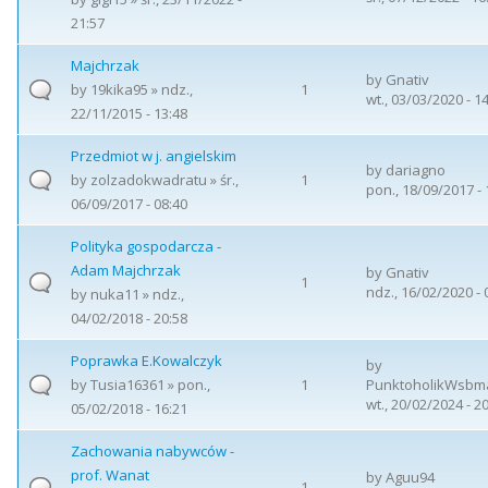
21:57
Majchrzak
by
Gnativ
by
19kika95
» ndz.,
1
wt., 03/03/2020 - 1
22/11/2015 - 13:48
Przedmiot w j. angielskim
by
dariagno
by
zolzadokwadratu
» śr.,
1
pon., 18/09/2017 - 
06/09/2017 - 08:40
Polityka gospodarcza -
Adam Majchrzak
by
Gnativ
1
ndz., 16/02/2020 - 
by
nuka11
» ndz.,
04/02/2018 - 20:58
Poprawka E.Kowalczyk
by
by
Tusia16361
» pon.,
1
PunktoholikWsbm
wt., 20/02/2024 - 2
05/02/2018 - 16:21
Zachowania nabywców -
prof. Wanat
by
Aguu94
1