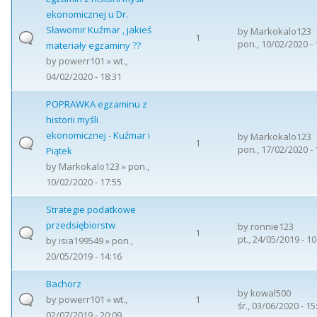
ekonomicznej u Dr.
Sławomir Kuźmar , jakieś
by
Markokalo123
1
pon., 10/02/2020 - 
materiały egzaminy ??
by
powerr101
» wt.,
04/02/2020 - 18:31
POPRAWKA egzaminu z
historii myśli
ekonomicznej - Kuźmar i
by
Markokalo123
1
pon., 17/02/2020 - 
Piątek
by
Markokalo123
» pon.,
10/02/2020 - 17:55
Strategie podatkowe
przedsiębiorstw
by
ronnie123
1
pt., 24/05/2019 - 10
by
isia199549
» pon.,
20/05/2019 - 14:16
Bachorz
by
kowal500
by
powerr101
» wt.,
1
śr., 03/06/2020 - 15
02/07/2019 - 20:09