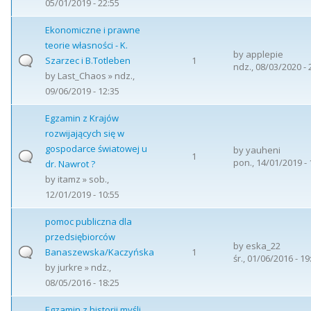
05/01/2019 - 22:55
Ekonomiczne i prawne
teorie własności - K.
by
applepie
Szarzec i B.Totleben
1
ndz., 08/03/2020 - 
by
Last_Chaos
» ndz.,
09/06/2019 - 12:35
Egzamin z Krajów
rozwijających się w
gospodarce światowej u
by
yauheni
1
pon., 14/01/2019 - 
dr. Nawrot ?
by
itamz
» sob.,
12/01/2019 - 10:55
pomoc publiczna dla
przedsiębiorców
by
eska_22
Banaszewska/Kaczyńska
1
śr., 01/06/2016 - 19
by
jurkre
» ndz.,
08/05/2016 - 18:25
Egzamin z historii myśli