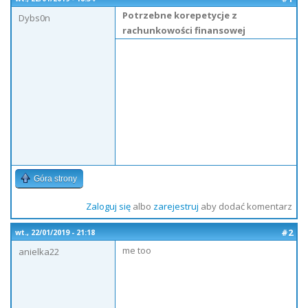
Potrzebne korepetycje z
Dybs0n
rachunkowości finansowej
Góra strony
Zaloguj się
albo
zarejestruj
aby dodać komentarz
#2
wt., 22/01/2019 - 21:18
me too
anielka22