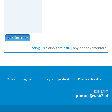
Góra strony
Zaloguj się
albo
zarejestruj
aby dodać komentarz
O nas
Regulamin
Polityka prywatności
Prawa autorskie
KONTAKT
pomoc@wsb2.pl