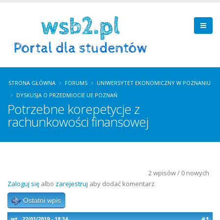
STRONA GŁÓWNA
FORUMS
UNIWERSYTET EKONOMICZNY W POZNANIU
DYSKUSJA O PRZEDMIOCIE UE POZNAŃ
Potrzebne korepetycje z
rachunkowości finansowej
2 wpisów / 0 nowych
Zaloguj się
albo
zarejestruj
aby dodać komentarz
Ostatni wpis
#1
wt., 22/01/2019 - 18:34