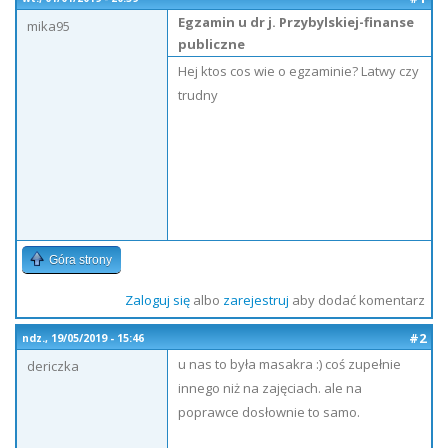
Egzamin u dr j. Przybylskiej-finanse
mika95
publiczne
Hej ktos cos wie o egzaminie? Latwy czy
trudny
Góra strony
Zaloguj się
albo
zarejestruj
aby dodać komentarz
#2
ndz., 19/05/2019 - 15:46
u nas to była masakra :) coś zupełnie
dericzka
innego niż na zajęciach. ale na
poprawce dosłownie to samo.