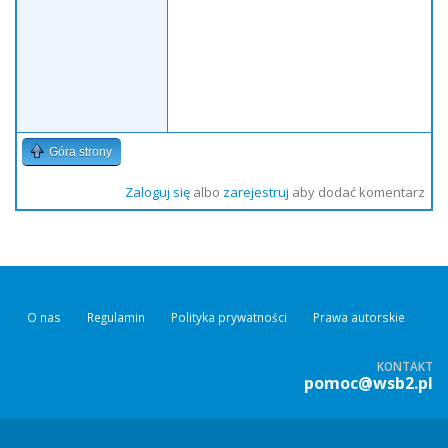
Góra strony
Zaloguj się
albo
zarejestruj
aby dodać komentarz
O nas
Regulamin
Polityka prywatności
Prawa autorskie
KONTAKT
pomoc@wsb2.pl