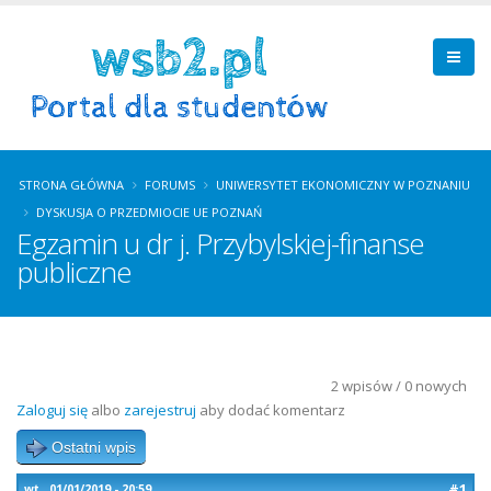
STRONA GŁÓWNA
FORUMS
UNIWERSYTET EKONOMICZNY W POZNANIU
DYSKUSJA O PRZEDMIOCIE UE POZNAŃ
Egzamin u dr j. Przybylskiej-finanse
publiczne
2 wpisów / 0 nowych
Zaloguj się
albo
zarejestruj
aby dodać komentarz
Ostatni wpis
#1
wt., 01/01/2019 - 20:59