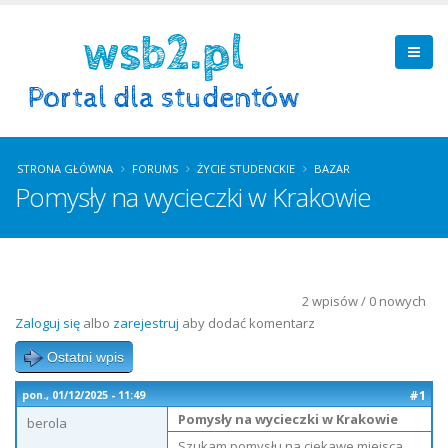
STRONA GŁÓWNA
FORUMS
ŻYCIE STUDENCKIE
BAZAR
Pomysły na wycieczki w Krakowie
2 wpisów / 0 nowych
Zaloguj się
albo
zarejestruj
aby dodać komentarz
Ostatni wpis
#1
pon., 01/12/2025 - 11:49
Pomysły na wycieczki w Krakowie
berola
Szukam pomysłu na ciekawe miejsca