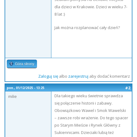
dla dzieci w Krakowie. Dzieci w wieku 7-
8 lat :)
Jak można rozplanować cały dzień?
Góra strony
Zaloguj się
albo
zarejestruj
aby dodać komentarz
#2
pon., 01/12/2025 - 13:25
Dla takiego wieku świetnie sprawdza
milie
się połączenie historii i zabawy.
Obowiązkowo Wawel i Smok Wawelski
– zawsze robi wrażenie. Do tego spacer
po Starym Mieście i Rynek Główny z
Sukiennicami. Dzieciaki lubią też