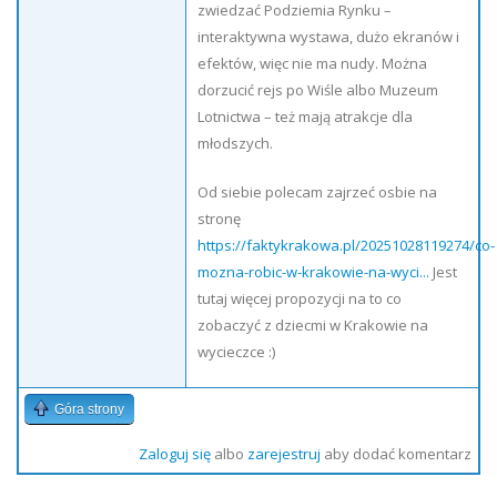
zwiedzać Podziemia Rynku –
interaktywna wystawa, dużo ekranów i
efektów, więc nie ma nudy. Można
dorzucić rejs po Wiśle albo Muzeum
Lotnictwa – też mają atrakcje dla
młodszych.
Od siebie polecam zajrzeć osbie na
stronę
https://faktykrakowa.pl/20251028119274/co-
mozna-robic-w-krakowie-na-wyci...
Jest
tutaj więcej propozycji na to co
zobaczyć z dziecmi w Krakowie na
wycieczce :)
Góra strony
Zaloguj się
albo
zarejestruj
aby dodać komentarz