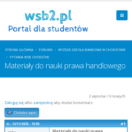
STRONA GŁÓWNA
FORUMS
WYŻSZA SZKOŁA BANKOWA W CHORZOWIE
PYTANIA WSB CHORZÓW
Materiały do nauki prawa handlowego
2 wpisów / 0 nowych
Zaloguj się
albo
zarejestruj
aby dodać komentarz
Ostatni wpis
#1
śr., 12/11/2025 - 10:05
Materiały do nauki prawa