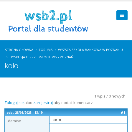
STRONA GŁÓWNA
FORUMS
WYŻSZA SZKOŁA BANKOWA W POZNANIU
DYSKUSJA O PRZEDMIOCIE WSB POZNAŃ
kolo
1 wpis / 0 nowych
Zaloguj się
albo
zarejestruj
aby dodać komentarz
#1
sob., 28/01/2023 - 13:19
kolo
demise