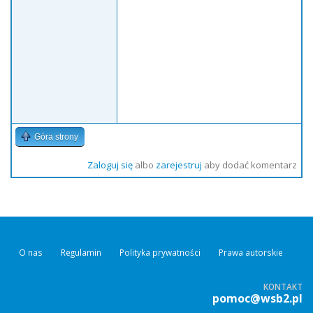
Góra strony
Zaloguj się
albo
zarejestruj
aby dodać komentarz
O nas
Regulamin
Polityka prywatności
Prawa autorskie
KONTAKT
pomoc@wsb2.pl