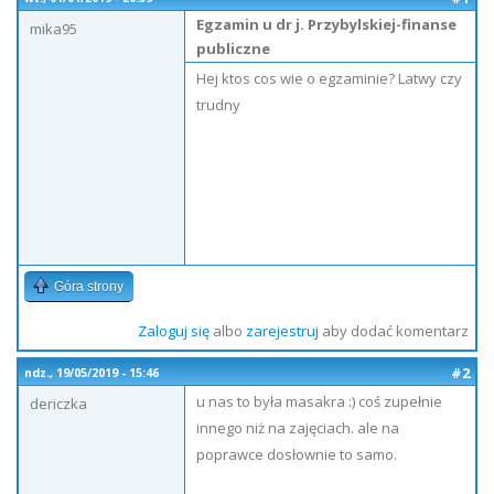
Egzamin u dr j. Przybylskiej-finanse
mika95
publiczne
Hej ktos cos wie o egzaminie? Latwy czy
trudny
Góra strony
Zaloguj się
albo
zarejestruj
aby dodać komentarz
#2
ndz., 19/05/2019 - 15:46
u nas to była masakra :) coś zupełnie
dericzka
innego niż na zajęciach. ale na
poprawce dosłownie to samo.