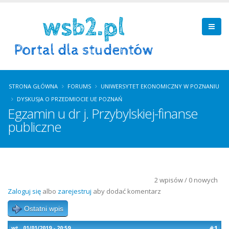
STRONA GŁÓWNA
FORUMS
UNIWERSYTET EKONOMICZNY W POZNANIU
DYSKUSJA O PRZEDMIOCIE UE POZNAŃ
Egzamin u dr j. Przybylskiej-finanse
publiczne
2 wpisów / 0 nowych
Zaloguj się
albo
zarejestruj
aby dodać komentarz
Ostatni wpis
#1
wt., 01/01/2019 - 20:59