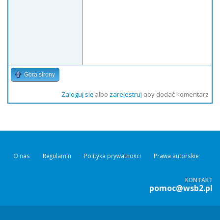
Góra strony
Zaloguj się
albo
zarejestruj
aby dodać komentarz
O nas
Regulamin
Polityka prywatności
Prawa autorskie
KONTAKT
pomoc@wsb2.pl