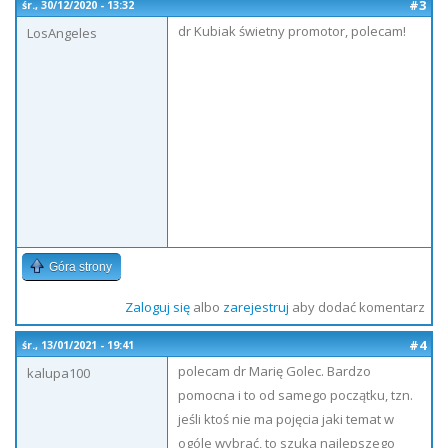
#3
śr., 30/12/2020 - 13:32
dr Kubiak świetny promotor, polecam!
LosAngeles
Góra strony
Zaloguj się
albo
zarejestruj
aby dodać komentarz
#4
śr., 13/01/2021 - 19:41
polecam dr Marię Golec. Bardzo
kalupa100
pomocna i to od samego początku, tzn.
jeśli ktoś nie ma pojęcia jaki temat w
ogóle wybrać, to szuka najlepszego