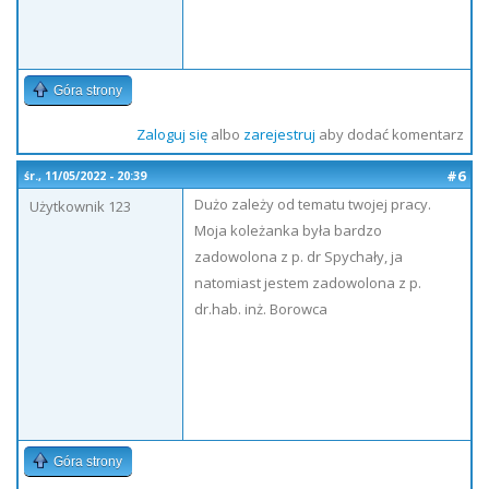
Góra strony
Zaloguj się
albo
zarejestruj
aby dodać komentarz
#6
śr., 11/05/2022 - 20:39
Dużo zależy od tematu twojej pracy.
Użytkownik 123
Moja koleżanka była bardzo
zadowolona z p. dr Spychały, ja
natomiast jestem zadowolona z p.
dr.hab. inż. Borowca
Góra strony