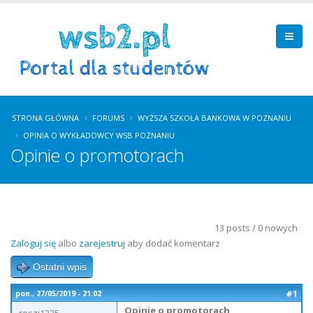
STRONA GŁÓWNA
FORUMS
WYŻSZA SZKOŁA BANKOWA W POZNANIU
OPINIA O WYKŁADOWCY WSB POZNANIU
Opinie o promotorach
13 posts / 0 nowych
Zaloguj się
albo
zarejestruj
aby dodać komentarz
Ostatni wpis
#1
pon., 27/05/2019 - 21:02
Opinie o promotorach