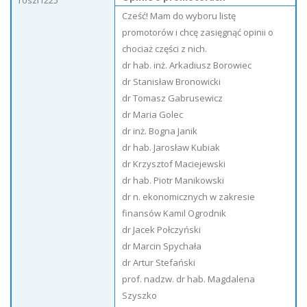
roszi1225
Cześć! Mam do wyboru listę
promotorów i chcę zasięgnąć opinii o
chociaż części z nich.
dr hab. inż. Arkadiusz Borowiec
dr Stanisław Bronowicki
dr Tomasz Gabrusewicz
dr Maria Golec
dr inż. Bogna Janik
dr hab. Jarosław Kubiak
dr Krzysztof Maciejewski
dr hab. Piotr Manikowski
dr n. ekonomicznych w zakresie
finansów Kamil Ogrodnik
dr Jacek Połczyński
dr Marcin Spychała
dr Artur Stefański
prof. nadzw. dr hab. Magdalena
Szyszko